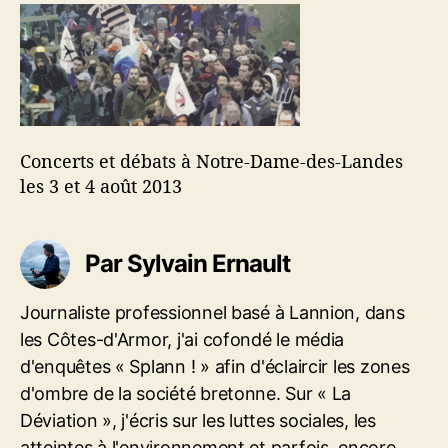
d
l
n
e
’
c
l
a
e
’
r
r
a
t
t
r
i
s
t
c
e
i
l
Concerts et débats à Notre-Dame-des-Landes
t
c
e
les 3 et 4 août 2013
d
l
é
e
b
a
Par Sylvain Ernault
t
s
Journaliste professionnel basé à Lannion, dans
à
les Côtes-d'Armor, j'ai cofondé le média
N
o
d'enquêtes « Splann ! » afin d'éclaircir les zones
t
d'ombre de la société bretonne. Sur « La
r
Déviation », j'écris sur les luttes sociales, les
e
atteintes à l'environnement et parfois, encore,