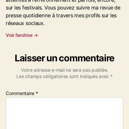
-
sur les festivals. Vous pouvez suivre ma revue de
D
a
presse quotidienne à travers mes profils sur les
m
réseaux sociaux.
e
-
Voir l’archive
→
d
e
s
Laisser un commentaire
-
L
Votre adresse e-mail ne sera pas publiée.
a
Les champs obligatoires sont indiqués avec
*
n
d
e
Commentaire
*
s
l
e
s
3
e