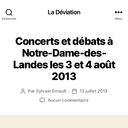
La Déviation
Recherche
Menu
Concerts et débats à
Notre-Dame-des-
Landes les 3 et 4 août
2013
Par
Sylvain Ernault
13 juillet 2013
A
D
u
a
s
Aucun commentaire
t
t
u
e
e
r
u
d
C
r
e
o