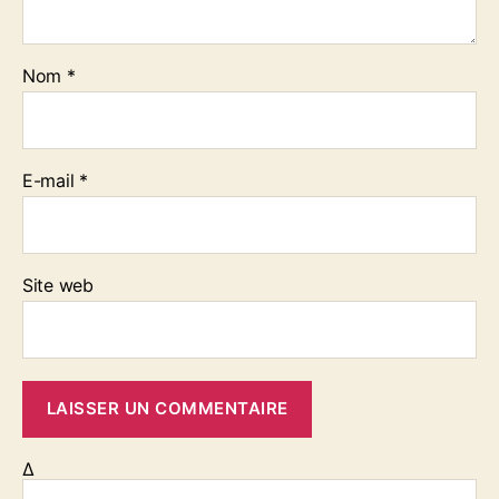
t
4
a
Nom
*
o
û
t
2
E-mail
*
0
1
3
Site web
Δ