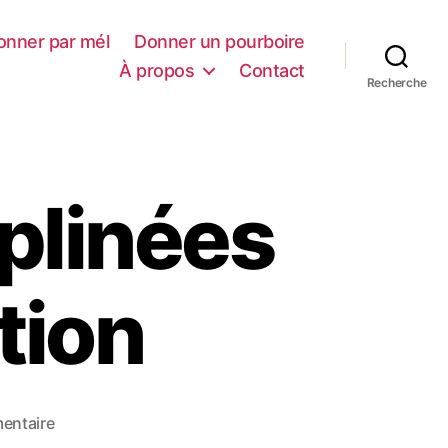
onner par mél
Donner un pourboire
À propos
Contact
Recherche
iplinées
tion
s
entaire
u