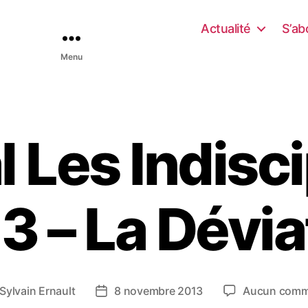
Actualité
S’ab
Menu
l Les Indisc
3 – La Dévia
Sylvain Ernault
8 novembre 2013
Aucun comm
D