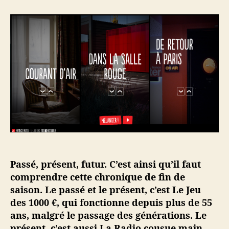
e
e
r
u
d
U
r
e
n
d
l
e
e
’
s
l
a
e
’
r
m
a
t
a
r
i
i
t
c
n
i
l
e
c
e
s
l
u
e
r
l
Passé, présent, futur. C’est ainsi qu’il faut
e
comprendre cette chronique de fin de
s
saison. Le passé et le présent, c’est Le Jeu
o
des 1000 €, qui fonctionne depuis plus de 55
n
ans, malgré le passage des générations. Le
d
présent, c’est aussi La Radio cousue main,