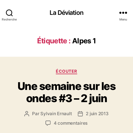
La Déviation
Recherche
Menu
Étiquette :
Alpes 1
C
ÉCOUTER
a
Une semaine sur les
t
é
ondes #3 – 2 juin
g
o
r
Par
Sylvain Ernault
2 juin 2013
A
D
i
u
a
e
s
4 commentaires
t
t
s
u