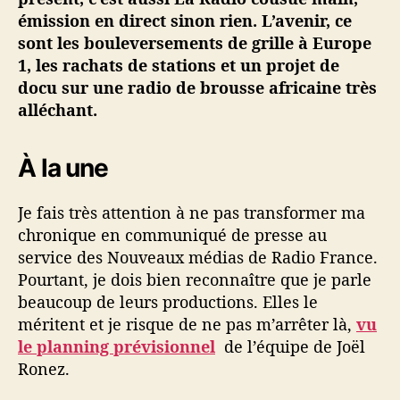
e
émission en direct sinon rien. L’avenir, ce
s
#
sont les bouleversements de grille à Europe
3
1, les rachats de stations et un projet de
–
docu sur une radio de brousse africaine très
2
alléchant.
j
u
i
À la une
n
Je fais très attention à ne pas transformer ma
chronique en communiqué de presse au
service des Nouveaux médias de Radio France.
Pourtant, je dois bien reconnaître que je parle
beaucoup de leurs productions. Elles le
méritent et je risque de ne pas m’arrêter là,
vu
le planning prévisionnel
de l’équipe de Joël
Ronez.