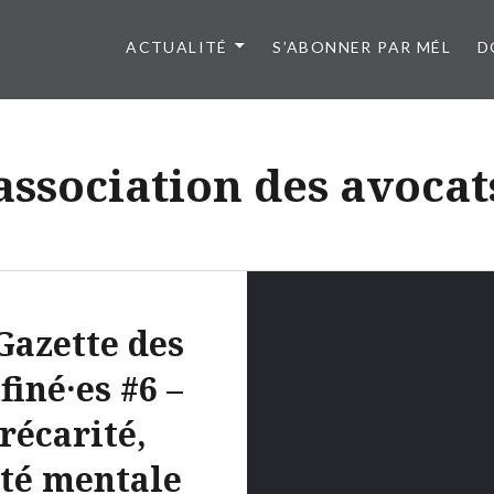
ACTUALITÉ
S’ABONNER PAR MÉL
D
association des avocat
Gazette des
finé·es #6 –
récarité,
té mentale