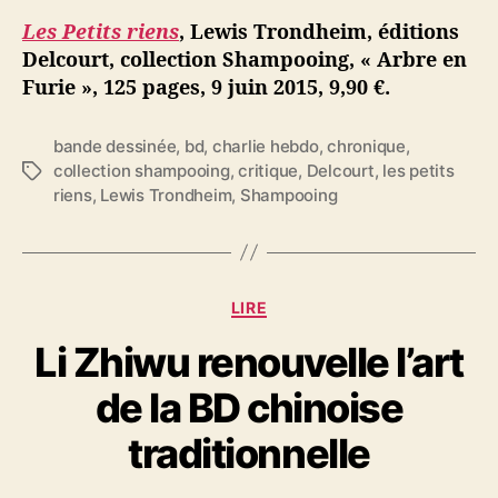
Les Petits riens
, Lewis Trondheim, éditions
Delcourt, collection Shampooing, « Arbre en
Furie », 125 pages, 9 juin 2015, 9,90 €.
bande dessinée
,
bd
,
charlie hebdo
,
chronique
,
collection shampooing
,
critique
,
Delcourt
,
les petits
É
riens
,
Lewis Trondheim
,
Shampooing
t
i
q
u
e
C
LIRE
t
a
t
Li Zhiwu renouvelle l’art
t
e
é
s
de la BD chinoise
g
o
traditionnelle
r
i