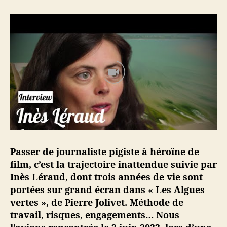
r
a
u
d
,
l
a
p
l
u
m
e
d
a
Passer de journaliste pigiste à héroïne de
n
film, c’est la trajectoire inattendue suivie par
s
Inès Léraud, dont trois années de vie sont
l
portées sur grand écran dans « Les Algues
a
vertes », de Pierre Jolivet. Méthode de
p
travail, risques, engagements… Nous
l
a