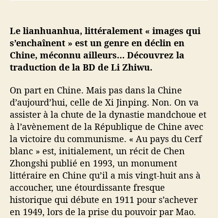
e
l
’
Le lianhuanhua, littéralement « images qui
a
s’enchaînent » est un genre en déclin en
r
Chine, méconnu ailleurs… Découvrez la
t
traduction de la BD de Li Zhiwu.
d
e
On part en Chine. Mais pas dans la Chine
l
d’aujourd’hui, celle de Xi Jinping. Non. On va
a
assister à la chute de la dynastie mandchoue et
B
D
à l’avènement de la République de Chine avec
c
la victoire du communisme. « Au pays du Cerf
h
blanc » est, initialement, un récit de Chen
i
Zhongshi publié en 1993, un monument
n
littéraire en Chine qu’il a mis vingt-huit ans à
o
accoucher, une étourdissante fresque
i
historique qui débute en 1911 pour s’achever
s
e
en 1949, lors de la prise du pouvoir par Mao.