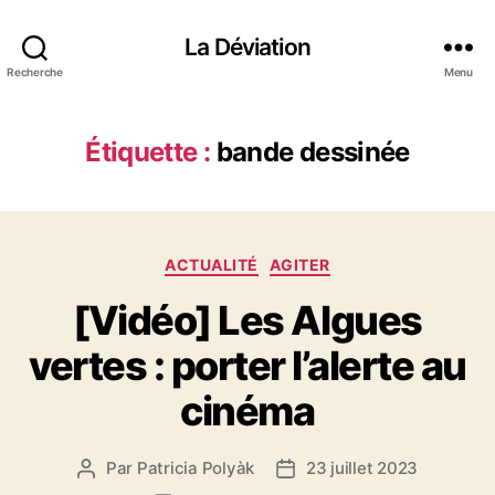
La Déviation
Recherche
Menu
Étiquette :
bande dessinée
C
ACTUALITÉ
AGITER
a
[Vidéo] Les Algues
t
é
vertes : porter l’alerte au
g
o
cinéma
r
i
e
Par
Patricia Polyàk
23 juillet 2023
A
D
s
u
a