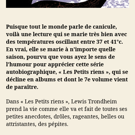
c
e
p
l
a
e
s
Puisque tout le monde parle de canicule,
g
r
voilà une lecture qui se marie très bien avec
a
des températures oscillant entre 37 et 41°c.
n
En vrai, elle se marie à n’importe quelle
d
saison, pourvu que vous ayez le sens de
c
l’humour pour apprécier cette série
h
autobiographique, « Les Petits riens », qui se
o
décline en albums et dont le 7e volume vient
s
e
de paraître.
Dans « Les Petits riens », Lewis Trondheim
prend la vie comme elle va et fait de toutes ses
petites anecdotes, drôles, rageantes, belles ou
attristantes, des pépites.