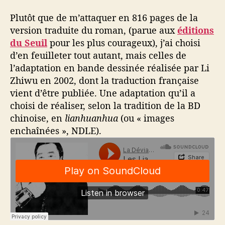
t
r
Plutôt que de m’attaquer en 816 pages de la
a
version traduite du roman, (parue aux
éditions
d
du Seuil
pour les plus courageux), j’ai choisi
i
d’en feuilleter tout autant, mais celles de
t
l’adaptation en bande dessinée réalisée par Li
i
Zhiwu en 2002, dont la traduction française
o
n
vient d’être publiée. Une adaptation qu’il a
n
choisi de réaliser, selon la tradition de la BD
e
chinoise, en
lianhuanhua
(ou « images
l
enchaînées », NDLE).
l
e