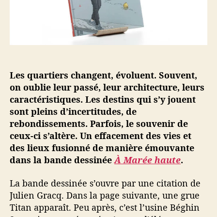
t
c
l
i
l
e
c
e
e
l
t
e
v
i
e
Les quartiers changent, évoluent. Souvent,
s
on oublie leur passé, leur architecture, leurs
e
caractéristiques. Les destins qui s’y jouent
m
sont pleins d’incertitudes, de
ê
rebondissements. Parfois, le souvenir de
l
ceux-ci s’altère. Un effacement des vies et
e
des lieux fusionné de manière émouvante
n
t
dans la bande dessinée
À Marée haute
.
La bande dessinée s’ouvre par une citation de
Julien Gracq. Dans la page suivante, une grue
Titan apparaît. Peu après, c’est l’usine Béghin