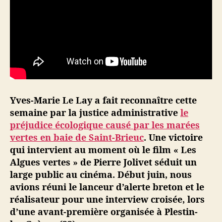
r
t
e
s
:
p
o
r
t
Yves-Marie Le Lay a fait reconnaître cette
e
semaine par la justice administrative
le
r
préjudice écologique causé par les marées
l
vertes en baie de Saint-Brieuc
. Une victoire
’
qui intervient au moment où le film « Les
a
Algues vertes » de Pierre Jolivet séduit un
l
large public au cinéma. Début juin, nous
e
r
avions réuni le lanceur d’alerte breton et le
t
réalisateur pour une interview croisée, lors
e
d’une avant-première organisée à Plestin-
a