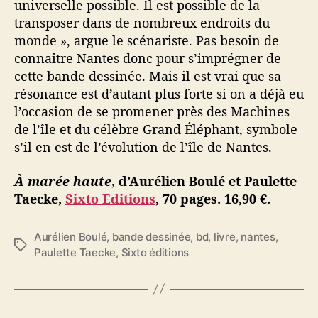
universelle possible. Il est possible de la
transposer dans de nombreux endroits du
monde », argue le scénariste. Pas besoin de
connaître Nantes donc pour s’imprégner de
cette bande dessinée. Mais il est vrai que sa
résonance est d’autant plus forte si on a déjà eu
l’occasion de se promener près des Machines
de l’île et du célèbre Grand Éléphant, symbole
s’il en est de l’évolution de l’île de Nantes.
À marée haute
, d’Aurélien Boulé et Paulette
Taecke,
Sixto Editions
, 70 pages. 16,90 €.
Aurélien Boulé
,
bande dessinée
,
bd
,
livre
,
nantes
,
É
Paulette Taecke
,
Sixto éditions
t
i
q
u