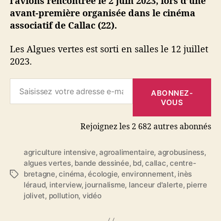
l’avions rencontrée le 2 juin 2023, lors d’une
g
avant-première organisée dans le cinéma
e
associatif de Callac (22).
Les Algues vertes est sorti en salles le 12 juillet
2023.
Saisissez votre adresse e-mail…
ABONNEZ-
VOUS
Rejoignez les 2 682 autres abonnés
agriculture intensive
,
agroalimentaire
,
agrobusiness
,
algues vertes
,
bande dessinée
,
bd
,
callac
,
centre-
bretagne
,
cinéma
,
écologie
,
environnement
,
inès
É
léraud
,
interview
,
journalisme
,
lanceur d'alerte
,
pierre
t
jolivet
,
pollution
,
vidéo
i
q
u