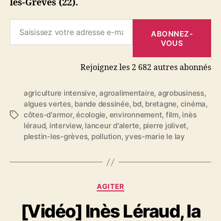
les-Grèves (22).
u
c
Saisissez votre adresse e-mail…
i
ABONNEZ-
n
VOUS
é
m
Rejoignez les 2 682 autres abonnés
a
agriculture intensive
,
agroalimentaire
,
agrobusiness
,
algues vertes
,
bande dessinée
,
bd
,
bretagne
,
cinéma
,
côtes-d'armor
,
écologie
,
environnement
,
film
,
inès
É
léraud
,
interview
,
lanceur d'alerte
,
pierre jolivet
,
t
plestin-les-grèves
,
pollution
,
yves-marie le lay
i
q
u
e
t
C
AGITER
t
a
e
[Vidéo] Inès Léraud, la
t
s
é