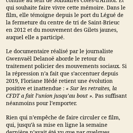
r
qui souhaite faire vivre cette mémoire. Dans le
S
o
film, elle témoigne depuis le port du Légué de
l
la fermeture du centre de tri de Saint-Brieuc
i
en 2012 et du mouvement des Gilets jaunes,
d
auquel elle a participé.
a
i
Le documentaire réalisé par le journaliste
r
Gwenvaël Delanoë aborde le retour du
e
traitement policier des mouvements sociaux. Si
s
B
la répression n’a fait que s’accentuer depuis
r
2019, Floriane Hédé retient une évolution
e
positive et inattendue :
« Sur les retraites, la
t
CFDT a fait l’union jusqu’au bout »
. Pas suffisant
a
néanmoins pour l’emporter.
g
n
Rien qui n’empêche de faire circuler ce film,
e
qui, jusqu’à sa mise en ligne la semaine
dernière n’avait été vu que par quelques