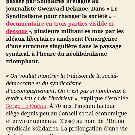
passée par Solidaires Bretagne au
p
journaliste Gwenvaël Delanoë. Dans « Le
o
Syndicalisme pour changer la société » –
u
documentaire en trois parties visible ci-
r
dessous
-, plusieurs militant·es mus par les
c
idéaux libertaires analysent l’émergence
h
a
d’une structure singulière dans le paysage
n
syndical, à l’heure du néolibéralisme
g
triomphant.
e
r
« On voulait montrer la trahison de la social-
l
démocratie et du syndicalisme
a
d’accompagnement. On n’est pas si nombreux à
s
avoir vécu ça de l’intérieur »
, explique d’emblée
o
c
Serge Le Quéau
. À 70 ans, l’ancien facteur
i
siège depuis peu au Conseil social économique
é
et environnemental (Cese) au nom de l’Union
t
syndicale Solidaires. La prolongation d’une vie
é