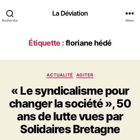
La Déviation
Recherche
Menu
Étiquette :
floriane hédé
C
ACTUALITÉ
AGITER
a
« Le syndicalisme pour
t
é
changer la société », 50
g
o
ans de lutte vues par
r
i
Solidaires Bretagne
e
s