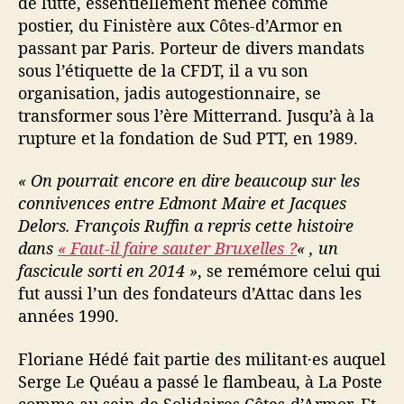
de lutte, essentiellement menée comme
»
postier, du Finistère aux Côtes-d’Armor en
,
passant par Paris. Porteur de divers mandats
5
0
sous l’étiquette de la CFDT, il a vu son
a
organisation, jadis autogestionnaire, se
n
transformer sous l’ère Mitterrand. Jusqu’à à la
s
rupture et la fondation de Sud PTT, en 1989.
d
e
« On pourrait encore en dire beaucoup sur les
l
connivences entre Edmont Maire et Jacques
u
Delors. François Ruffin a repris cette histoire
t
dans
« Faut-il faire sauter Bruxelles ?
« , un
t
e
fascicule sorti en 2014 »
, se remémore celui qui
v
fut aussi l’un des fondateurs d’Attac dans les
u
années 1990.
e
s
Floriane Hédé fait partie des militant·es auquel
p
Serge Le Quéau a passé le flambeau, à La Poste
a
comme au sein de Solidaires Côtes-d’Armor. Et