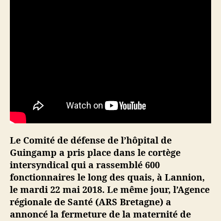
a
m
p
v
a
-
t
-
e
l
l
e
Le Comité de défense de l’hôpital de
c
r
Guingamp a pris place dans le cortège
e
intersyndical qui a rassemblé 600
v
fonctionnaires le long des quais, à Lannion,
e
le mardi 22 mai 2018. Le même jour, l’Agence
r
régionale de Santé (ARS Bretagne) a
?
annoncé la fermeture de la maternité de