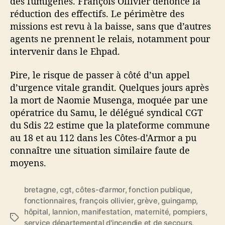
des fumigènes. François Ollivier dénonce la
réduction des effectifs. Le périmètre des
missions est revu à la baisse, sans que d’autres
agents ne prennent le relais, notamment pour
intervenir dans le Ehpad.
Pire, le risque de passer à côté d’un appel
d’urgence vitale grandit. Quelques jours après
la mort de Naomie Musenga, moquée par une
opératrice du Samu, le délégué syndical CGT
du Sdis 22 estime que la plateforme commune
au 18 et au 112 dans les Côtes-d’Armor a pu
connaître une situation similaire faute de
moyens.
bretagne
,
cgt
,
côtes-d'armor
,
fonction publique
,
fonctionnaires
,
françois ollivier
,
grève
,
guingamp
,
hôpital
,
lannion
,
manifestation
,
maternité
,
pompiers
,
É
service départemental d'incendie et de secours
,