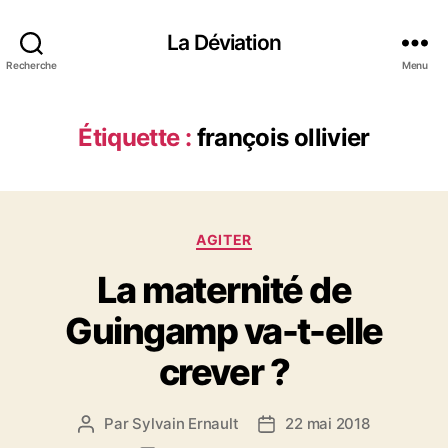
La Déviation
Recherche
Menu
Étiquette :
françois ollivier
C
AGITER
a
La maternité de
t
é
Guingamp va-t-elle
g
o
crever ?
r
i
e
Par
Sylvain Ernault
22 mai 2018
A
D
s
u
a