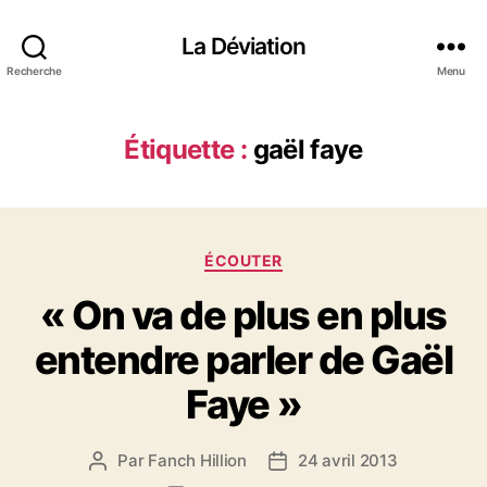
La Déviation
Recherche
Menu
Étiquette :
gaël faye
C
ÉCOUTER
a
« On va de plus en plus
t
é
entendre parler de Gaël
g
o
Faye »
r
i
e
Par
Fanch Hillion
24 avril 2013
A
D
s
u
a