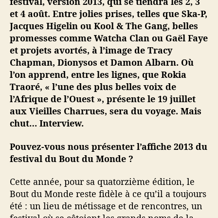
festival, version 2013, qui se tiendra les 2, 3
n
et 4 août. Entre jolies prises, telles que Ska-P,
t
Jacques Higelin ou Kool & The Gang, belles
e
promesses comme Watcha Clan ou Gaël Faye
n
et projets avortés, à l’image de Tracy
d
Chapman, Dionysos et Damon Albarn. Où
r
l’on apprend, entre les lignes, que Rokia
e
p
Traoré, « l’une des plus belles voix de
a
l’Afrique de l’Ouest », présente le 19 juillet
r
aux Vieilles Charrues, sera du voyage. Mais
l
chut… Interview.
e
r
Pouvez-vous nous présenter l’affiche 2013 du
d
festival du Bout du Monde ?
e
G
Cette année, pour sa quatorzième édition, le
a
ë
Bout du Monde reste fidèle à ce qu’il a toujours
l
été : un lieu de métissage et de rencontres, un
F