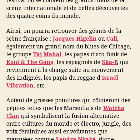
festival où se côtoient les grands noms de la
a
scène internationale et de belles découvertes
y
des quatre coins du monde.
e
»
Ainsi, on pourra retrouver des géants de la
scène française :
Jacques Higelin
ou
Cali
,
également un grand nom du blues de Chicago,
le groupe
Taj Mahal
, les papes disco-funk de
Kool & The Gang
, les espagnols de
Ska-P
,
qui
reviennent à la charge suite au mouvement
des Indignés, les papis du reggae d’
Israël
Vibration
, etc.
Autant de grosses pointures qui côtoieront des
pépites telles que les Marseillais de
Watcha
Clan
qui symbolisent la fusion alternative
entre cultures du monde et électro, jungle, des
voix féminines aussi envoûtantes que
marquées comme
Sandra Nkaké
, digne