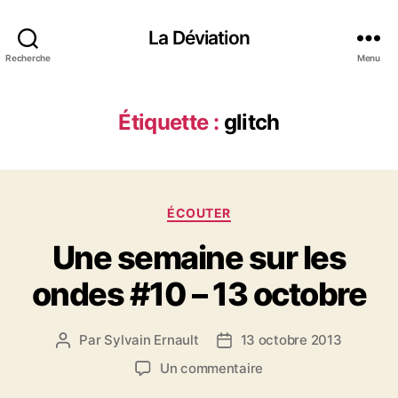
La Déviation
Recherche
Menu
Étiquette :
glitch
C
ÉCOUTER
a
Une semaine sur les
t
é
ondes #10 – 13 octobre
g
o
r
Par
Sylvain Ernault
13 octobre 2013
A
D
i
u
a
e
s
Un commentaire
t
t
s
u