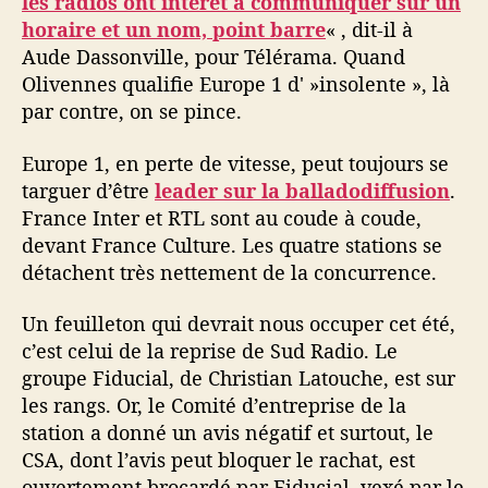
les radios ont intérêt à communiquer sur un
horaire et un nom, point barre
« , dit-il à
Aude Dassonville, pour Télérama. Quand
Olivennes qualifie Europe 1 d' »insolente », là
par contre, on se pince.
Europe 1, en perte de vitesse, peut toujours se
targuer d’être
leader sur la balladodiffusion
.
France Inter et RTL sont au coude à coude,
devant France Culture. Les quatre stations se
détachent très nettement de la concurrence.
Un feuilleton qui devrait nous occuper cet été,
c’est celui de la reprise de Sud Radio. Le
groupe Fiducial, de Christian Latouche, est sur
les rangs. Or, le Comité d’entreprise de la
station a donné un avis négatif et surtout, le
CSA, dont l’avis peut bloquer le rachat, est
ouvertement brocardé par Fiducial, vexé par le