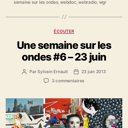
semaine sur les ondes
,
webdoc
,
webradio
,
wgr
e
t
t
e
s
C
ÉCOUTER
a
Une semaine sur les
t
é
ondes #6 – 23 juin
g
o
r
Par
Sylvain Ernault
23 juin 2013
A
D
i
u
a
e
s
3 commentaires
t
t
s
u
e
e
r
u
d
U
r
e
n
d
l
e
e
’
s
l
a
e