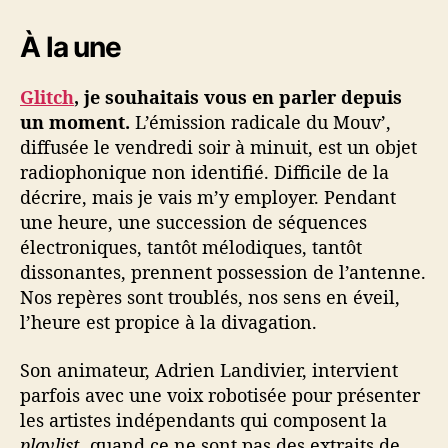
3
j
À la une
u
i
n
Glitch
, je souhaitais vous en parler depuis
un moment.
L’émission radicale du Mouv’,
diffusée le vendredi soir à minuit, est un objet
radiophonique non identifié. Difficile de la
décrire, mais je vais m’y employer. Pendant
une heure, une succession de séquences
électroniques, tantôt mélodiques, tantôt
dissonantes, prennent possession de l’antenne.
Nos repères sont troublés, nos sens en éveil,
l’heure est propice à la divagation.
Son animateur, Adrien Landivier, intervient
parfois avec une voix robotisée pour présenter
les artistes indépendants qui composent la
playlist
, quand ce ne sont pas des extraits de