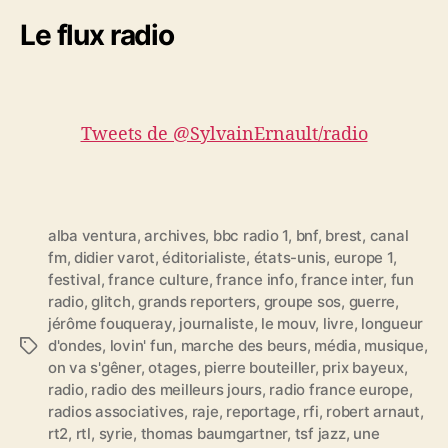
Le flux radio
Tweets de @SylvainErnault/radio
alba ventura
,
archives
,
bbc radio 1
,
bnf
,
brest
,
canal
fm
,
didier varot
,
éditorialiste
,
états-unis
,
europe 1
,
festival
,
france culture
,
france info
,
france inter
,
fun
radio
,
glitch
,
grands reporters
,
groupe sos
,
guerre
,
jérôme fouqueray
,
journaliste
,
le mouv
,
livre
,
longueur
d'ondes
,
lovin' fun
,
marche des beurs
,
média
,
musique
,
É
on va s'gêner
,
otages
,
pierre bouteiller
,
prix bayeux
,
t
radio
,
radio des meilleurs jours
,
radio france europe
,
i
radios associatives
,
raje
,
reportage
,
rfi
,
robert arnaut
,
q
rt2
,
rtl
,
syrie
,
thomas baumgartner
,
tsf jazz
,
une
u