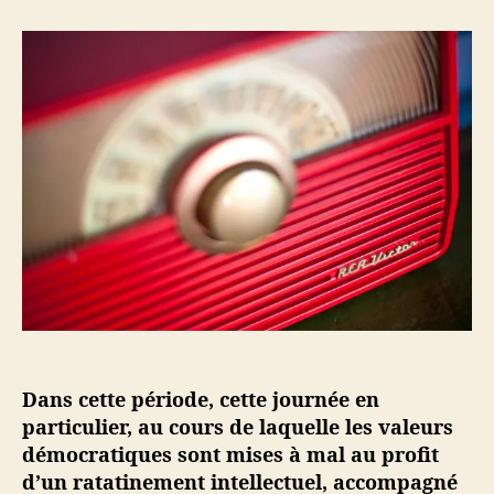
e
e
r
u
d
U
r
e
n
d
l
e
e
’
s
l
a
e
’
r
m
a
t
a
r
i
i
t
c
n
i
l
e
c
e
s
l
u
e
r
l
e
Dans cette période, cette journée en
s
o
particulier, au cours de laquelle les valeurs
n
démocratiques sont mises à mal au profit
d
d’un ratatinement intellectuel, accompagné