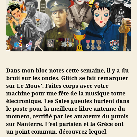
’
r
m
a
t
a
r
i
i
t
c
n
i
l
e
c
e
s
l
u
e
r
l
e
Dans mon bloc-notes cette semaine, il y a du
s
o
bruit sur les ondes. Glitch se fait remarquer
n
sur Le Mouv’. Faites corps avec votre
d
machine pour une fête de la musique toute
e
électronique. Les Sales gueules hurlent dans
s
le poste pour la meilleure libre antenne du
#
moment, certifié par les amateurs du putois
6
sur Nanterre. L’est parisien et la Grèce ont
–
2
un point commun, découvrez lequel.