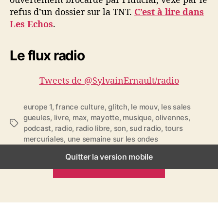
refus d’un dossier sur la TNT.
C’est à lire dans
Les Echos
.
Le flux radio
Tweets de @SylvainErnault/radio
europe 1
,
france culture
,
glitch
,
le mouv
,
les sales
gueules
,
livre
,
max
,
mayotte
,
musique
,
olivennes
,
É
podcast
,
radio
,
radio libre
,
son
,
sud radio
,
tours
t
mercuriales
,
une semaine sur les ondes
i
q
Quitter la version mobile
ARTICLES PRÉCÉDENTS
u
e
t
t
e