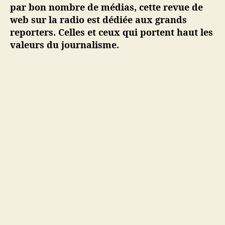
e
par bon nombre de médias, cette revue de
s
web sur la radio est dédiée aux grands
#
reporters. Celles et ceux qui portent haut les
1
valeurs du journalisme.
0
–
1
3
o
c
t
o
b
r
e