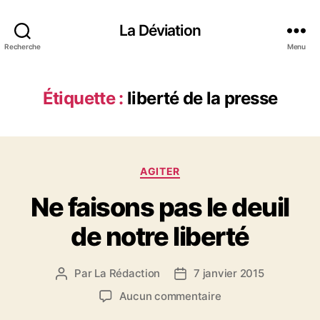
La Déviation
Recherche
Menu
Étiquette :
liberté de la presse
C
AGITER
a
Ne faisons pas le deuil
t
é
de notre liberté
g
o
r
Par
La Rédaction
7 janvier 2015
A
D
i
u
a
e
s
Aucun commentaire
t
t
s
u