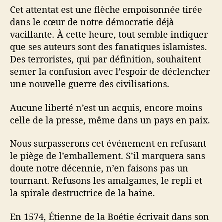
d
Cet attentat est une flèche empoisonnée tirée
e
dans le cœur de notre démocratie déjà
n
vacillante. À cette heure, tout semble indiquer
o
t
que ses auteurs sont des fanatiques islamistes.
r
Des terroristes, qui par définition, souhaitent
e
semer la confusion avec l’espoir de déclencher
l
une nouvelle guerre des civilisations.
i
b
Aucune liberté n’est un acquis, encore moins
e
celle de la presse, même dans un pays en paix.
r
t
Nous surpasserons cet événement en refusant
é
le piège de l’emballement. S’il marquera sans
doute notre décennie, n’en faisons pas un
tournant. Refusons les amalgames, le repli et
la spirale destructrice de la haine.
En 1574, Étienne de la Boétie écrivait dans son