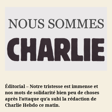
e
e
r
u
d
N
r
e
e
d
l
f
e
’
a
l
a
i
’
r
s
a
t
o
r
i
n
t
c
s
i
l
p
c
e
a
l
s
e
l
e
d
Éditorial – Notre tristesse est immense et
e
nos mots de solidarité bien peu de choses
u
après l’attaque qu’a subi la rédaction de
i
Charlie Hebdo ce matin.
l