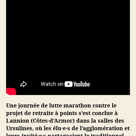
e
a
u
x
f
i
n
i
t
a
u
b
u
f
f
Une journée de lutte marathon contre le
e
projet de retraite à points s’est conclue à
t
d
Lannion (Côtes-d’Armor) dans la salles des
e
Ursulines, où les élu·e·s de l’agglomération et
L
leurs invité·e·s partageaient le traditionnel