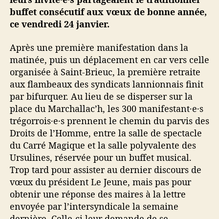
a
buffet consécutif aux vœux de bonne année,
n
ce vendredi 24 janvier.
n
i
Après une première manifestation dans la
o
matinée, puis un déplacement en car vers celle
n
a
organisée à Saint-Brieuc, la première retraite
g
aux flambeaux des syndicats lannionnais finit
g
par bifurquer. Au lieu de se disperser sur la
l
place du Marchallac’h, les 300 manifestant·e·s
o
trégorrois·e·s prennent le chemin du parvis des
Droits de l’Homme, entre la salle de spectacle
du Carré Magique et la salle polyvalente des
Ursulines, réservée pour un buffet musical.
Trop tard pour assister au dernier discours de
vœux du président Le Jeune, mais pas pour
obtenir une réponse des maires à la lettre
envoyée par l’intersyndicale la semaine
dernière. Celle-ci leur demande de se