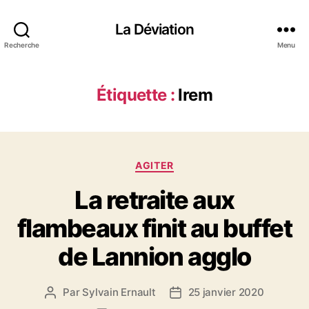
La Déviation
Recherche
Menu
Étiquette :
lrem
C
AGITER
a
La retraite aux
t
é
flambeaux finit au buffet
g
o
de Lannion agglo
r
i
e
Par
Sylvain Ernault
25 janvier 2020
A
D
s
u
a