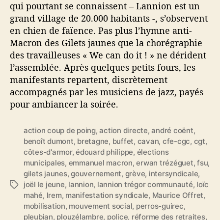
qui pourtant se connaissent – Lannion est un
grand village de 20.000 habitants -, s’observent
en chien de faïence. Pas plus l’hymne anti-
Macron des Gilets jaunes que la chorégraphie
des travailleuses « We can do it ! » ne dérident
l’assemblée. Après quelques petits fours, les
manifestants repartent, discrètement
accompagnés par les musiciens de jazz, payés
pour ambiancer la soirée.
action coup de poing
,
action directe
,
andré coënt
,
benoît dumont
,
bretagne
,
buffet
,
cavan
,
cfe-cgc
,
cgt
,
côtes-d'armor
,
édouard philippe
,
élections
municipales
,
emmanuel macron
,
erwan trézéguet
,
fsu
,
gilets jaunes
,
gouvernement
,
grève
,
intersyndicale
,
joël le jeune
,
lannion
,
lannion trégor communauté
,
loïc
É
mahé
,
lrem
,
manifestation syndicale
,
Maurice Offret
,
t
mobilisation
,
mouvement social
,
perros-guirec
,
i
pleubian
,
plouzélambre
,
police
,
réforme des retraites
,
q