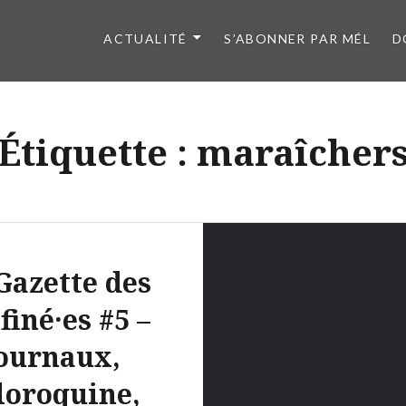
ACTUALITÉ
S’ABONNER PAR MÉL
D
Étiquette :
maraîcher
Gazette des
finé·es #5 –
ournaux,
loroquine,