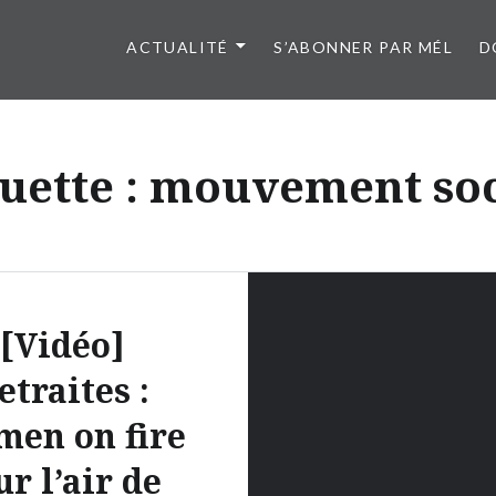
ACTUALITÉ
S’ABONNER PAR MÉL
D
uette :
mouvement soc
[Vidéo]
etraites :
en on fire
ur l’air de