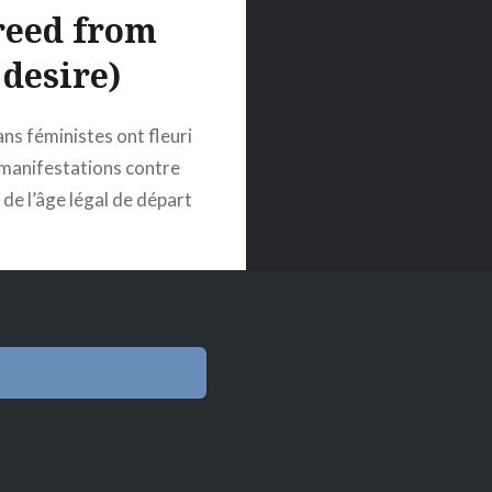
reed from
desire)
ans féministes ont fleuri
 manifestations contre
 de l’âge légal de départ
aite. S’estimant
ièrement pénalisées par
 de loi porté par
h Borne et voulu par
l Macron, des
es trégorroises ont
 collectif des Rosies
erpréter une
phie avant les prises de