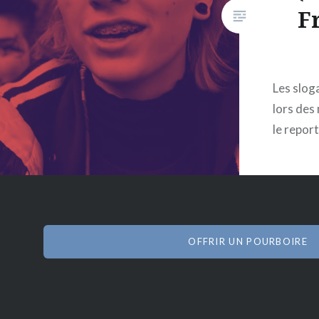
F
Les slog
lors des
le report
à la retr
particul
le projet
Élisabet
Emmanue
OFFRIR UN POURBOIRE
militant
formé le
pour int
chorégra