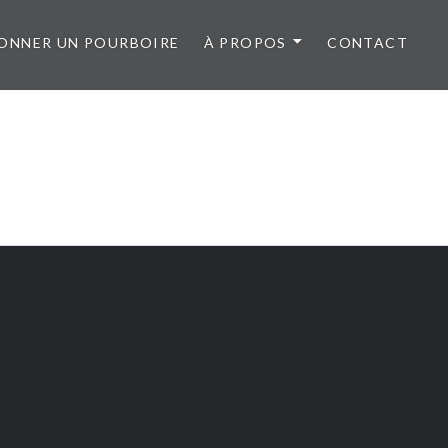
ONNER UN POURBOIRE
À PROPOS
CONTACT