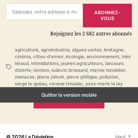
Saisissez votre adresse e-mail…
ABONNEZ-
VOUS
Rejoignez les 2 682 autres abonnés
agriculture
,
agroindustrie
,
algues vertes
,
bretagne
,
cinéma
,
côtes-d'armor
,
écologie
,
environnement
,
inès
léraud
,
intimidations
,
jeunes agriculteurs
,
lanceurs
É
d'alerte
,
lannion
,
ludovic brossard
,
marine tondelier
,
t
menaces
,
pierre jolivet
,
pierre philippe
,
pollution
,
i
serge le quéau
,
viviane troadec
,
yves-marie le lay
q
u
Quitter la version mobile
ARTICLES PRÉCÉDENTS
e
t
t
e
s
© 2026
La Déviation
Haut
↑