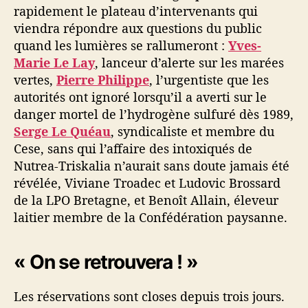
u
rapidement le plateau d’intervenants qui
x
viendra répondre aux questions du public
l
quand les lumières se rallumeront :
Yves-
a
Marie Le Lay
, lanceur d’alerte sur les marées
n
vertes,
Pierre Philippe
, l’urgentiste que les
c
e
autorités ont ignoré lorsqu’il a averti sur le
u
danger mortel de l’hydrogène sulfuré dès 1989,
r
Serge Le Quéau
, syndicaliste et membre du
s
Cese, sans qui l’affaire des intoxiqués de
d
Nutrea-Triskalia n’aurait sans doute jamais été
’
révélée, Viviane Troadec et Ludovic Brossard
a
de la LPO Bretagne, et Benoît Allain, éleveur
l
laitier membre de la Confédération paysanne.
e
r
t
« On se retrouvera ! »
e
d
u
Les réservations sont closes depuis trois jours.
f