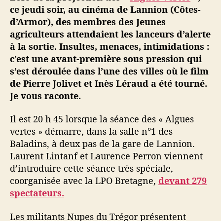
u
ce jeudi soir, au cinéma de Lannion (Côtes-
l
d’Armor), des membres des Jeunes
t
agriculteurs attendaient les lanceurs d’alerte
e
à la sortie. Insultes, menaces, intimidations :
u
c’est une avant-première sous pression qui
r
s’est déroulée dans l’une des villes où le film
s
de Pierre Jolivet et Inès Léraud a été tourné.
s
’
Je vous raconte.
e
n
Il est 20 h 45 lorsque la séance des « Algues
p
vertes » démarre, dans la salle n°1 des
r
Baladins, à deux pas de la gare de Lannion.
e
Laurent Lintanf et Laurence Perron viennent
n
d’introduire cette séance très spéciale,
n
coorganisée avec la LPO Bretagne,
devant 279
e
n
spectateurs.
t
a
Les militants Nupes du Trégor présentent