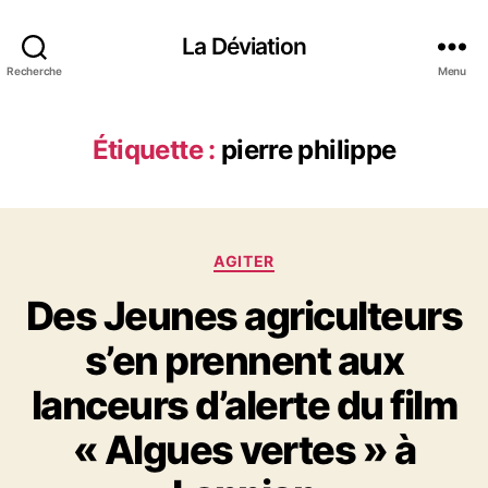
La Déviation
Recherche
Menu
Étiquette :
pierre philippe
C
AGITER
a
Des Jeunes agriculteurs
t
é
s’en prennent aux
g
o
lanceurs d’alerte du film
r
i
« Algues vertes » à
e
s