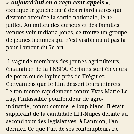
« Aujourd’hui on a reçu cent appels »
,
i
explique le guichetier à des retardataires qui
l
devront attendre la sortie nationale, le 12
m
juillet. Au milieu des curieux et des familles
«
venues voir Indiana Jones, se trouve un groupe
A
l
de jeunes hommes qui n’est visiblement pas là
g
pour l’amour du 7e art.
u
e
Il s’agit de membres des Jeunes agriculteurs,
s
émanation de la FNSEA. Certains sont éleveurs
v
de porcs ou de lapins près de Tréguier.
e
Convaincus que le film dessert leurs intérêts.
r
Le ton monte rapidement contre Yves-Marie Le
t
Lay, l’inlassable pourfendeur de agro-
e
s
industrie, connu comme le loup blanc. Il était
»
suppléant de la candidate LFI-Nupes défaite au
à
second tour des législatives, à Lannion, l’an
L
dernier. Ce que l’un de ses contempteurs ne
a