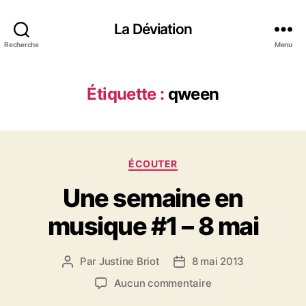
La Déviation
Recherche
Menu
Étiquette :
qween
C
ÉCOUTER
a
Une semaine en
t
é
musique #1 – 8 mai
g
o
r
Par
Justine Briot
8 mai 2013
A
D
i
u
a
e
s
Aucun commentaire
t
t
s
u