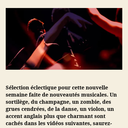
e
e
r
u
d
U
r
e
n
d
l
e
e
’
s
l
a
e
’
r
m
a
t
a
r
i
i
t
c
n
i
l
e
c
e
e
l
n
e
m
Sélection éclectique pour cette nouvelle
u
semaine faite de nouveautés musicales. Un
s
sortilège, du champagne, un zombie, des
i
grues cendrées, de la danse, un violon, un
q
accent anglais plus que charmant sont
u
e
cachés dans les vidéos suivantes, saurez-