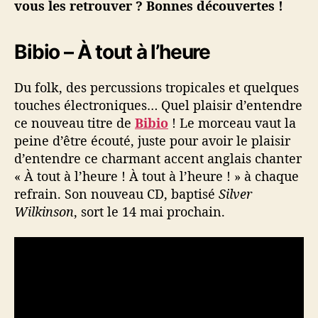
#
vous les retrouver ? Bonnes découvertes !
1
–
Bibio – À tout à l’heure
8
m
a
Du folk, des percussions tropicales et quelques
i
touches électroniques… Quel plaisir d’entendre
ce nouveau titre de
Bibio
! Le morceau vaut la
peine d’être écouté, juste pour avoir le plaisir
d’entendre ce charmant accent anglais chanter
« À tout à l’heure ! À tout à l’heure ! » à chaque
refrain. Son nouveau CD, baptisé
Silver
Wilkinson
, sort le 14 mai prochain.