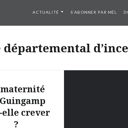
ACTUALITÉ
S’ABONNER PAR MÉL
D
e départemental d’ince
 maternité
 Guingamp
-elle crever
?