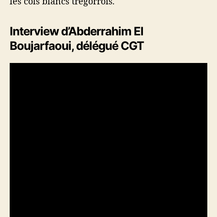
les cols blancs trégorrois.
Interview d’Abderrahim El
Boujarfaoui, délégué CGT