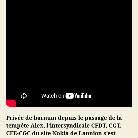
a
g
n
e
d
u
t
e
r
r
a
i
n
d
e
v
a
Privée de barnum depuis le passage de la
n
tempête Alex, l’intersyndicale CFDT, CGT,
t
CFE-CGC du site Nokia de Lannion s’est
l