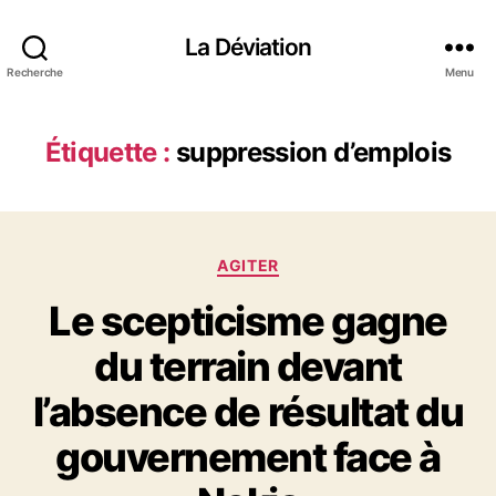
La Déviation
Recherche
Menu
Étiquette :
suppression d’emplois
C
AGITER
a
Le scepticisme gagne
t
é
du terrain devant
g
o
l’absence de résultat du
r
i
gouvernement face à
e
s