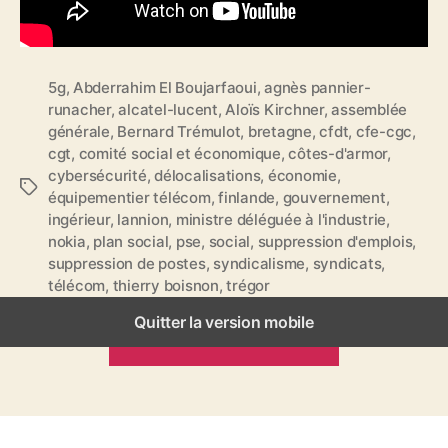
5g
,
Abderrahim El Boujarfaoui
,
agnès pannier-
runacher
,
alcatel-lucent
,
Aloïs Kirchner
,
assemblée
générale
,
Bernard Trémulot
,
bretagne
,
cfdt
,
cfe-cgc
,
cgt
,
comité social et économique
,
côtes-d'armor
,
cybersécurité
,
délocalisations
,
économie
,
É
équipementier télécom
,
finlande
,
gouvernement
,
t
ingérieur
,
lannion
,
ministre déléguée à l'industrie
,
i
nokia
,
plan social
,
pse
,
social
,
suppression d'emplois
,
q
suppression de postes
,
syndicalisme
,
syndicats
,
u
télécom
,
thierry boisnon
,
trégor
e
t
Quitter la version mobile
ARTICLES PRÉCÉDENTS
t
e
s