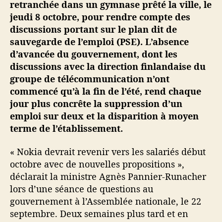
’
retranchée dans un gymnase prêté la ville, le
a
jeudi 8 octobre, pour rendre compte des
b
discussions portant sur le plan dit de
s
sauvegarde de l’emploi (PSE). L’absence
e
d’avancée du gouvernement, dont les
n
discussions avec la direction finlandaise du
c
groupe de télécommunication n’ont
e
commencé qu’à la fin de l’été, rend chaque
d
e
jour plus concrête la suppression d’un
r
emploi sur deux et la disparition à moyen
é
terme de l’établissement.
s
u
« Nokia devrait revenir vers les salariés début
l
octobre avec de nouvelles propositions »,
t
déclarait la ministre Agnès Pannier-Runacher
a
lors d’une séance de questions au
t
d
gouvernement à l’Assemblée nationale, le 22
u
septembre. Deux semaines plus tard et en
g