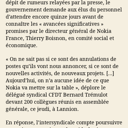
dépit de rumeurs relayées par la presse, le
o
gouvernement demande aux élus du personnel
u
d’attendre encore quinze jours avant de
v
connaître les « avancées significatives »
e
promises par le directeur général de Nokia
r
n
France, Thierry Boisnon, en comité social et
e
économique.
m
e
« On ne sait pas si ce sont des annulations de
n
postes qu’ils vont nous annoncer, si ce sont de
t
nouvelles activités, de nouveaux projets. […]
f
Aujourd’hui, on n’a aucune idée de ce que
a
Nokia va mettre sur la table », déplore le
c
e
délégué syndical CFDT Bernard Trémulot
à
devant 200 collègues réunis en assemblée
N
générale, ce jeudi, à Lannion.
o
k
En réponse, l’intersyndicale compte poursuivre
i