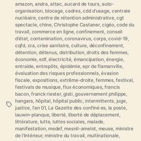
amazon
,
andra
,
attac
,
aucard de tours
,
auto-
organisation
,
blocage
,
cadres
,
cdd d'usage
,
centrale
nucléaire
,
centre de rétention administrative
,
cgt
spectacle
,
chine
,
Christophe Castaner
,
cigéo
,
code du
travail
,
commerce en ligne
,
confinement
,
conseil
d'état
,
contamination
,
coronavirus
,
corps
,
covid-19
,
cqfd
,
cra
,
crise sanitaire
,
culture
,
déconfinement
,
détention
,
détenus
,
distribution
,
droits des femmes
,
économie
,
edf
,
électricité
,
émancipation
,
énergie
,
entraide
,
entrepôts
,
épidémie
,
epr de flamanville
,
évaluation des risques professionnels
,
évasion
fiscale
,
expositions
,
extrême-droite
,
femmes
,
festival
,
festivals de musique
,
flux économiques
,
francis
bacon
,
franck riester
,
gisti
,
gouvernement philippe
,
hangars
,
hôpital
,
hôpital public
,
intermittents
,
juge
,
É
justice
,
l'an 01
,
La Gazette des confiné·es
,
la poste
,
t
lauwin-planque
,
liberté
,
liberté de déplacement
,
i
littérature
,
lutte
,
luttes sociales
,
malade
,
q
manifestation
,
medef
,
mesnil-amelot
,
meuse
,
ministre
u
de l'Intérieur
,
ministre du travail
,
multinationale
,
e