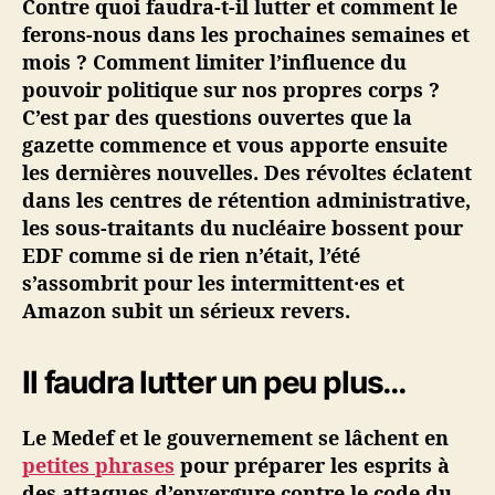
Contre quoi faudra-t-il lutter et comment le
é
ferons-nous dans les prochaines semaines et
·
mois ? Comment limiter l’influence du
e
pouvoir politique sur nos propres corps ?
s
C’est par des questions ouvertes que la
#
gazette commence et vous apporte ensuite
8
–
les dernières nouvelles. Des révoltes éclatent
R
dans les centres de rétention administrative,
é
les sous-traitants du nucléaire bossent pour
v
EDF comme si de rien n’était, l’été
o
s’assombrit pour les intermittent·es et
l
Amazon subit un sérieux revers.
t
e
s
Il faudra lutter un peu plus…
,
p
Le Medef et le gouvernement se lâchent en
e
r
petites phrases
pour préparer les esprits à
s
des attaques d’envergure contre le code du