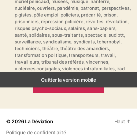
muriel pénicaud
,
musées
,
musique
,
nanterre
,
t
nucléaire
,
ouvriers
,
pandémie
,
patronat
,
perspectives
,
t
pigistes
,
pôle emploi
,
policiers
,
précarité
,
prison
,
e
prisonniers
,
répression policière
,
révoltes
,
révolution
,
s
risques psycho-sociaux
,
salaires
,
sans-papiers
,
santé
,
solidaires
,
sous-traitants
,
spectacle
,
sud ptt
,
surveillance
,
syndicalisme
,
syndicats
,
tchernobyl
,
techniciens
,
théâtre
,
théâtre des amandiers
,
transformation politique
,
transporteurs
,
travail
,
travailleurs
,
tribunal des référés
,
vincennes
,
violences conjugales
,
violences intrafamiliales
,
zad
Quitter la version mobile
ARTICLES PRÉCÉDENTS
© 2026
La Déviation
Haut
↑
Politique de confidentialité