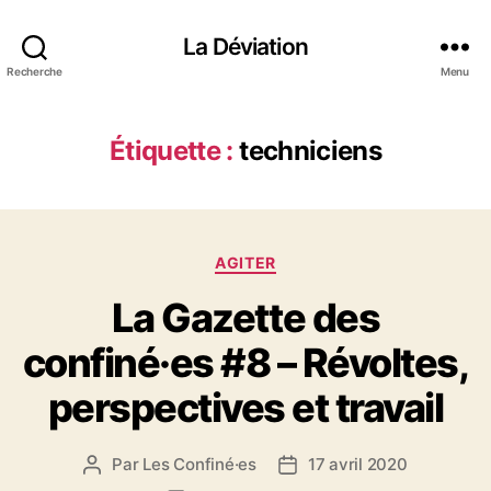
La Déviation
Recherche
Menu
Étiquette :
techniciens
C
AGITER
a
La Gazette des
t
é
confiné·es #8 – Révoltes,
g
o
perspectives et travail
r
i
e
Par
Les Confiné·es
17 avril 2020
A
D
s
u
a