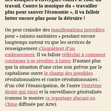
p
travail. Contre la musique du « travailler
e
plus pour sauver l’économie », il va falloir
c
lutter encore plus pour la détruire !
t
i
On peut craindre des
manifestations interdites
v
pour « raisons sanitaires » pendant encore
e
s
longtemps surtout vu que les services de
e
renseignement
s’inquiètent d’un
t
embrasement
. Il va falloir
réfléchir à comment
t
continuer à se révolter, à lutter
. D’autant plus
r
que la situation d’une crise non prévue par le
a
capitalisme ouvre
le champ des possibles
v
révolutionnaires et contre-révolutionnaires :
a
i
d’un côté l’émancipation, de l’autre
l’extrême
l
droite qui vient
et la surveillance généralisée
(comme le montre
ce reportage glaçant en
Chine
diffusée par Arte).