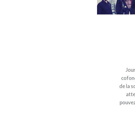
Jour
cofond
de la s
atte
pouvez