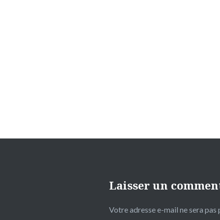
Navigation
de
l’article
Laisser un commen
Votre adresse e-mail ne sera pas 