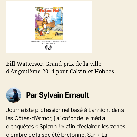
d
l
l
e
’
l
l
a
W
’
r
a
a
t
t
r
i
t
t
c
e
i
l
r
c
e
s
l
Bill Watterson Grand prix de la ville
o
e
d'Angoulême 2014 pour Calvin et Hobbes
n
G
r
a
Par Sylvain Ernault
n
d
Journaliste professionnel basé à Lannion, dans
p
les Côtes-d'Armor, j'ai cofondé le média
r
i
d'enquêtes « Splann ! » afin d'éclaircir les zones
x
d'ombre de la société bretonne. Sur « La