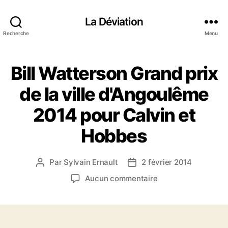
La Déviation
Recherche
Menu
Bill Watterson Grand prix
de la ville d'Angoulême
2014 pour Calvin et
Hobbes
Par
Sylvain Ernault
2 février 2014
A
D
u
a
s
Aucun commentaire
t
t
u
e
e
r
u
d
B
r
e
i