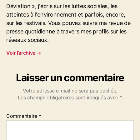
d
Déviation », j'écris sur les luttes sociales, les
e
atteintes à l'environnement et parfois, encore,
l
a
sur les festivals. Vous pouvez suivre ma revue de
v
presse quotidienne à travers mes profils sur les
i
réseaux sociaux.
l
l
Voir l’archive
→
e
d
'
Laisser un commentaire
A
n
Votre adresse e-mail ne sera pas publiée.
g
Les champs obligatoires sont indiqués avec
*
o
u
l
Commentaire
*
ê
m
e
2