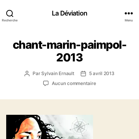
La Déviation
Recherche
Menu
chant-marin-paimpol-
2013
Par
Sylvain Ernault
5 avril 2013
A
D
u
a
s
Aucun commentaire
t
t
u
e
e
r
u
d
c
r
e
h
d
l
a
e
’
n
l
a
t
’
r
-