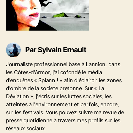
a
t
m
r
i
a
t
c
r
i
l
i
c
e
n
l
-
e
p
Par Sylvain Ernault
a
i
Journaliste professionnel basé à Lannion, dans
m
p
les Côtes-d'Armor, j'ai cofondé le média
o
d'enquêtes « Splann ! » afin d'éclaircir les zones
l
d'ombre de la société bretonne. Sur « La
-
Déviation », j'écris sur les luttes sociales, les
2
0
atteintes à l'environnement et parfois, encore,
1
sur les festivals. Vous pouvez suivre ma revue de
3
presse quotidienne à travers mes profils sur les
réseaux sociaux.