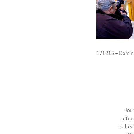
171215 – Dominiq
Jour
cofond
de la s