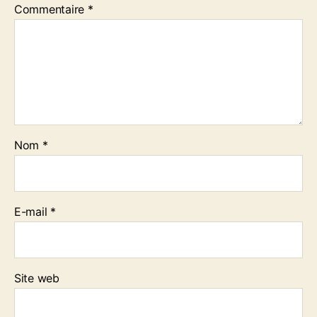
i
Commentaire
*
o
n
Nom
*
E-mail
*
Site web