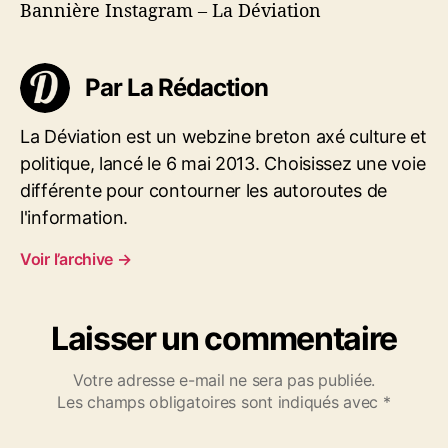
Bannière Instagram – La Déviation
a
t
r
r
i
e
t
c
I
i
l
Par La Rédaction
n
c
e
s
l
t
La Déviation est un webzine breton axé culture et
e
a
politique, lancé le 6 mai 2013. Choisissez une voie
g
différente pour contourner les autoroutes de
r
a
l'information.
m
Voir l’archive
→
–
L
a
D
Laisser un commentaire
é
v
Votre adresse e-mail ne sera pas publiée.
i
Les champs obligatoires sont indiqués avec
*
a
t