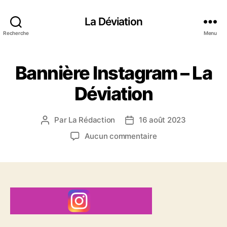
La Déviation
Recherche
Menu
Bannière Instagram – La
Déviation
Par
La Rédaction
16 août 2023
A
D
u
a
s
Aucun commentaire
t
t
u
e
e
r
u
d
B
r
e
a
d
l
n
e
’
n
l
a
i
’
r
è