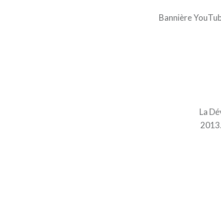
Bannière YouTub
La Dév
2013.
Navigation