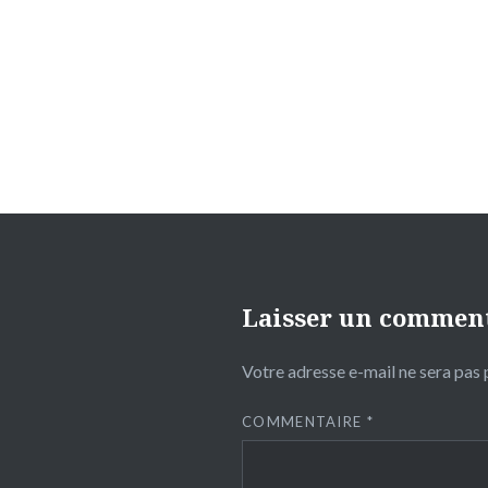
de
l’article
Laisser un commen
Votre adresse e-mail ne sera pas 
COMMENTAIRE
*