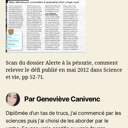
e
’
u
l
a
r
’
r
i
a
t
e
r
i
u
t
c
r
i
l
a
c
e
n
l
i
e
Scan du dossier Alerte à la pénurie, comment
u
m
relever le défi publié en mai 2012 dans Science
et vie, pp 52-71.
Par Geneviève Canivenc
Diplômée d'un tas de trucs, j'ai commencé par les
sciences puis j'ai choisi de les aborder par le