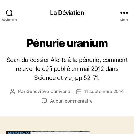
La Déviation
Recherche
Menu
Pénurie uranium
Scan du dossier Alerte à la pénurie, comment
relever le défi publié en mai 2012 dans
Science et vie, pp 52-71.
Par
Geneviève Canivenc
11 septembre 2014
A
D
u
a
s
Aucun commentaire
t
t
u
e
e
r
u
d
P
r
e
é
d
l
n