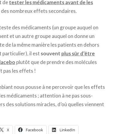
st de
tester les médicaments avant de les
 des nombreux effets secondaires.
n teste des médicaments (un groupe auquel on
ent et un autre groupe auquel on donne un
ite de la même manière les patients en dehors
articulier), il est
souvent
plus sûr d’être
placebo
plutôt que de prendre des molécules
 pas les effets !
biant nous pousse à ne percevoir que les effets
des médicaments ; attention à ne pas sous-
rs des solutions miracles, d’où quelles viennent
X
Facebook
LinkedIn