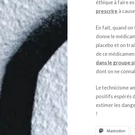
éthique à faire e
prescrire
à cause
En fait, quand o
donne le médicam
placebo et on tra
de ce médicament p
dans le groupe 
dont on ne connaît
Le technicisme am
positifs espérés 
estimer les dange
!
Mastodon