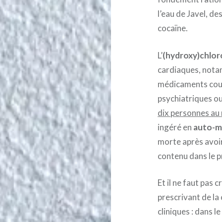
l’eau de Javel, de
cocaïne.
L’
(hydroxy)chlor
cardiaques, notam
médicaments cour
psychiatriques ou 
dix personnes au
ingéré en
auto-m
morte après avoi
contenu dans le p
Et il ne faut pas 
prescrivant de la
cliniques : dans l