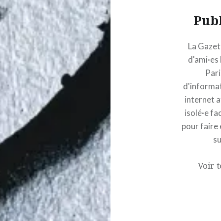
Pub
La Gazett
d'ami·es
Pari
d'informat
internet a
isolé·e fa
pour faire 
su
Voir t
Navigation