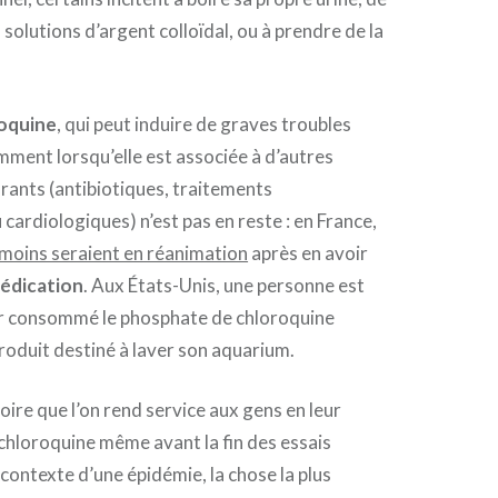
s solutions d’argent colloïdal, ou à prendre de la
oquine
, qui peut induire de graves troubles
ment lorsqu’elle est associée à d’autres
ants (antibiotiques, traitements
cardiologiques) n’est pas en reste : en France,
 moins seraient en réanimation
après en avoir
édication
. Aux États-Unis, une personne est
r consommé le phosphate de chloroquine
roduit destiné à laver son aquarium.
croire que l’on rend service aux gens en leur
 chloroquine même avant la fin des essais
e contexte d’une épidémie, la chose la plus