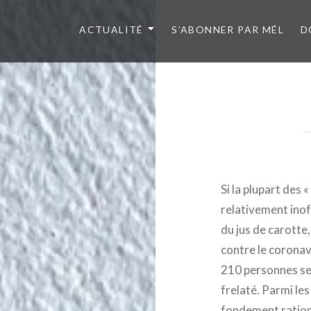
ACTUALITÉ
S’ABONNER PAR MÉL
D
Si la plupart des 
relativement inof
du jus de carotte
contre le coronavi
210 personnes se
frelaté. Parmi le
fondement rationn