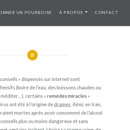
ONNER UN POURBOIRE
À PROPOS
CONTACT
« conseils » dispensés sur internet sont
fensifs (boire de l’eau, des boissons chaudes ou
, méditer…), certains «
remèdes miracles
»
rus ont été à l’origine de
drames
. Ainsi, en Iran,
raient mortes après avoir consommé de l’alcool
s conseils plus ou moins dangereux et sans
el, certains incitent à boire sa propre urine, de