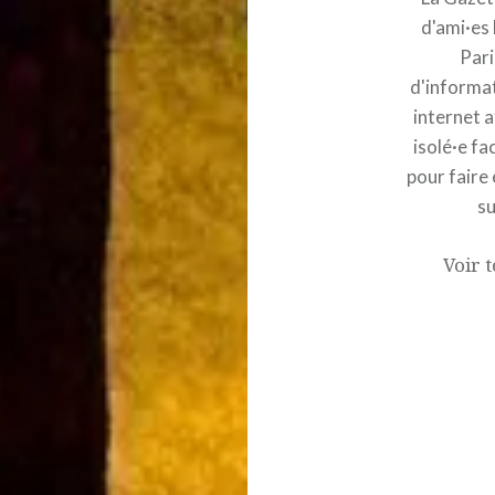
d'ami·es
Pari
d'informat
internet a
isolé·e fa
pour faire 
su
Voir t
Navigation
de
l’article