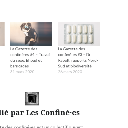
t
La Gazette des
La Gazette des
confiné·es #4 – Travail
confiné·es #3 – Dr
du sexe, Ehpad et
Raoult, rapports Nord-
barricades
Sud et biodiversité
31 mars 2020
26 mars 2020
lié par
Les Confiné·es
e des confiné·es est un collectif ouvert