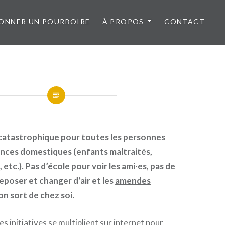
ONNER UN POURBOIRE
À PROPOS
CONTACT
 catastrophique pour toutes les personnes
ences domestiques (enfants maltraités,
tc.). Pas d’école pour voir les ami·es, pas de
eposer et changer d’air et les
amendes
n sort de chez soi.
 initiatives se multiplient sur internet pour