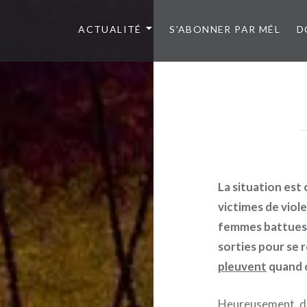
ACTUALITÉ
S’ABONNER PAR MÉL
D
La situation est
victimes de viol
femmes battues, e
sorties pour se r
pleuvent
quand o
Heureusement, des