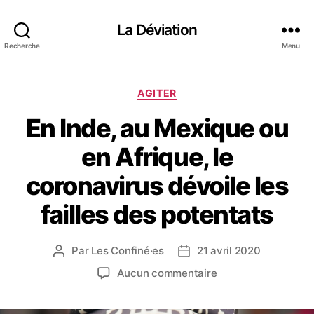
La Déviation
Recherche
Menu
C
AGITER
a
En Inde, au Mexique ou
t
é
en Afrique, le
g
o
coronavirus dévoile les
r
i
failles des potentats
e
s
Par
Les Confiné·es
21 avril 2020
A
D
u
a
s
Aucun commentaire
t
t
u
e
e
r
u
d