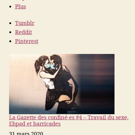
Plus
Tumblr
Reddit
Pinterest
La Gazette des confiné·es #4 – Travail du sexe,
Ehpad et barricades
Date
31 mars 2020