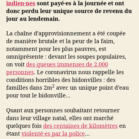
indien·nes
sont payé·es à la journée et ont
f
donc perdu leur unique source de revenu du
r
jour au lendemain.
i
q
La chaîne d’approvisionnement a été coupée
u
de manière brutale et la peur de la faim,
e
,
notamment pour les plus pauvres, est
l
omniprésente : devant les soupes populaires,
e
on voit
des queues immenses de 2.000
c
personnes
. Le coronavirus nous rappelle les
o
conditions horribles des bidonvilles : des
r
2
familles dans 2m
avec un unique point d’eau
o
pour tout le bidonville…
n
a
v
Quant aux personnes souhaitant retourner
i
dans leur village natal, elles ont marché
r
quelques fois
des centaines de kilomètres
en
u
étant
violenté·es par la police
…
s