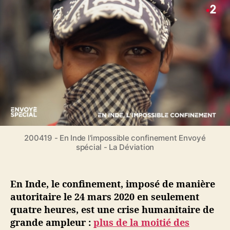
E
r
e
n
d
l
I
e
’
n
l
a
d
’
r
e
a
t
,
r
i
a
t
c
u
i
l
M
c
e
e
l
x
e
200419 - En Inde l'impossible confinement Envoyé
i
spécial - La Déviation
q
u
e
En Inde, le confinement, imposé de manière
o
autoritaire le 24 mars 2020 en seulement
u
e
quatre heures, est une crise humanitaire de
n
grande ampleur :
plus de la moitié des
A