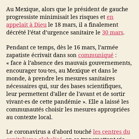
d
Au Mexique, alors que le président de gauche
é
progressiste minimisait les risques et
en
v
appelait à Dieu
le 18 mars, il a finalement
o
i
décrété l’état d’urgence sanitaire le
30 mars
.
l
e
Pendant ce temps, dès le 16 mars, l’armée
l
zapatiste écrivait dans son
communiqué
:
e
« face à l’absence des mauvais gouvernements,
s
encourager tou·tes, au Mexique et dans le
f
monde, à prendre les mesures sanitaires
a
nécessaires qui, sur des bases scientifiques,
i
l
leur permettent d’aller de l’avant et de sortir
l
vivant·es de cette pandémie ». Elle a laissé les
e
communautés choisir les mesures appropriées
s
au contexte local.
d
e
Le coronavirus a d’abord touché
les centres du
s