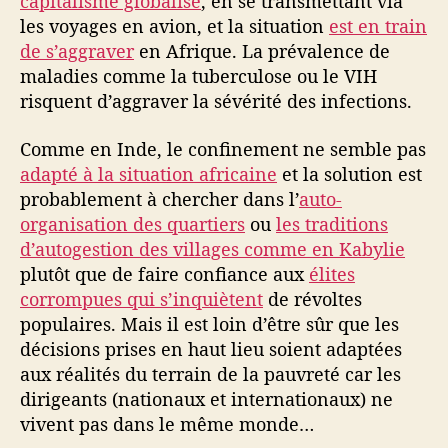
capitalisme globalisé
, en se transmettant via
p
les voyages en avion, et la situation
est en train
o
t
de s’aggraver
en Afrique. La prévalence de
e
maladies comme la tuberculose ou le VIH
n
risquent d’aggraver la sévérité des infections.
t
a
Comme en Inde, le confinement ne semble pas
t
adapté à la situation africaine
et la solution est
s
probablement à chercher dans l’
auto-
organisation des quartiers
ou
les traditions
d’autogestion des villages comme en Kabylie
plutôt que de faire confiance aux
élites
corrompues qui s’inquiètent
de révoltes
populaires. Mais il est loin d’être sûr que les
décisions prises en haut lieu soient adaptées
aux réalités du terrain de la pauvreté car les
dirigeants (nationaux et internationaux) ne
vivent pas dans le même monde…