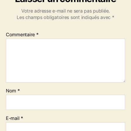
a
n
Votre adresse e-mail ne sera pas publiée.
n
Les champs obligatoires sont indiqués avec
*
L
a
Q
Commentaire
*
u
a
d
r
a
t
u
r
e
Nom
*
d
u
N
e
E-mail
*
t
–