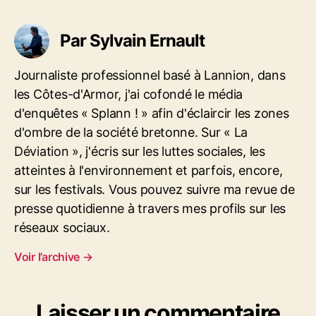
t
o
Par Sylvain Ernault
h
i
d
Journaliste professionnel basé à Lannion, dans
e
les Côtes-d'Armor, j'ai cofondé le média
J
d'enquêtes « Splann ! » afin d'éclaircir les zones
é
r
d'ombre de la société bretonne. Sur « La
é
Déviation », j'écris sur les luttes sociales, les
m
atteintes à l'environnement et parfois, encore,
i
sur les festivals. Vous pouvez suivre ma revue de
e
presse quotidienne à travers mes profils sur les
Z
o
réseaux sociaux.
m
m
Voir l’archive
→
e
r
m
Laisser un commentaire