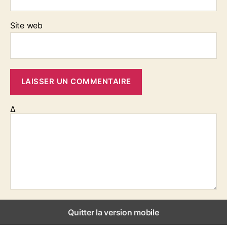
L
a
Site web
D
é
v
i
a
t
i
o
Δ
n
Quitter la version mobile