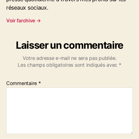
l
réseaux sociaux.
e
n
Voir l’archive
→
c
h
o
Laisser un commentaire
n
-
c
Votre adresse e-mail ne sera pas publiée.
e
Les champs obligatoires sont indiqués avec
*
-
q
Commentaire
*
u
i
-
l
e
s
-
r
a