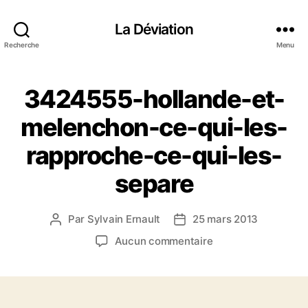
La Déviation
Recherche
Menu
3424555-hollande-et-
melenchon-ce-qui-les-
rapproche-ce-qui-les-
separe
Par
Sylvain Ernault
25 mars 2013
A
D
u
a
s
Aucun commentaire
t
t
u
e
e
r
u
d
3
r
e
4