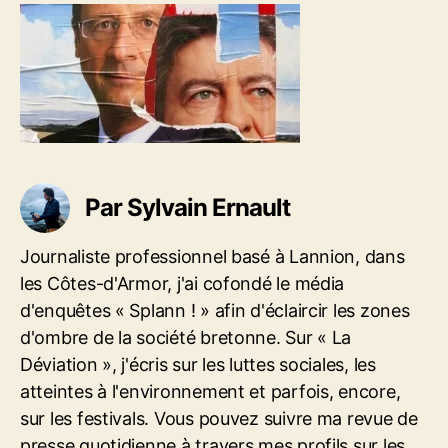
d
l
2
e
’
4
l
a
5
’
r
5
a
t
5
r
i
-
t
c
h
i
l
o
c
e
l
l
Par Sylvain Ernault
l
e
a
n
Journaliste professionnel basé à Lannion, dans
d
les Côtes-d'Armor, j'ai cofondé le média
e
d'enquêtes « Splann ! » afin d'éclaircir les zones
-
d'ombre de la société bretonne. Sur « La
e
Déviation », j'écris sur les luttes sociales, les
t
-
atteintes à l'environnement et parfois, encore,
m
sur les festivals. Vous pouvez suivre ma revue de
e
presse quotidienne à travers mes profils sur les