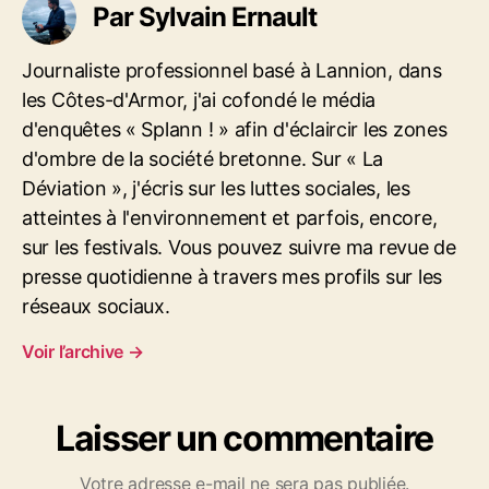
Par Sylvain Ernault
t
c
d
i
l
d
c
e
Journaliste professionnel basé à Lannion, dans
l
l
-
les Côtes-d'Armor, j'ai cofondé le média
e
b
d'enquêtes « Splann ! » afin d'éclaircir les zones
a
d'ombre de la société bretonne. Sur « La
n
Déviation », j'écris sur les luttes sociales, les
d
e
atteintes à l'environnement et parfois, encore,
a
sur les festivals. Vous pouvez suivre ma revue de
u
presse quotidienne à travers mes profils sur les
x
réseaux sociaux.
Voir l’archive
→
Laisser un commentaire
Votre adresse e-mail ne sera pas publiée.