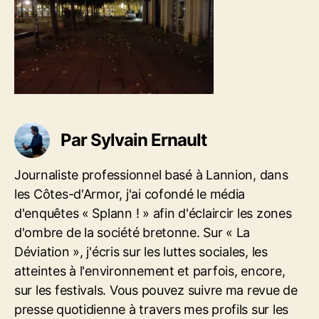
a
t
S
r
i
D
t
c
I
i
l
G
c
e
I
l
T
e
A
L
Par Sylvain Ernault
C
A
M
Journaliste professionnel basé à Lannion, dans
E
les Côtes-d'Armor, j'ai cofondé le média
R
d'enquêtes « Splann ! » afin d'éclaircir les zones
A
d'ombre de la société bretonne. Sur « La
Déviation », j'écris sur les luttes sociales, les
atteintes à l'environnement et parfois, encore,
sur les festivals. Vous pouvez suivre ma revue de
presse quotidienne à travers mes profils sur les