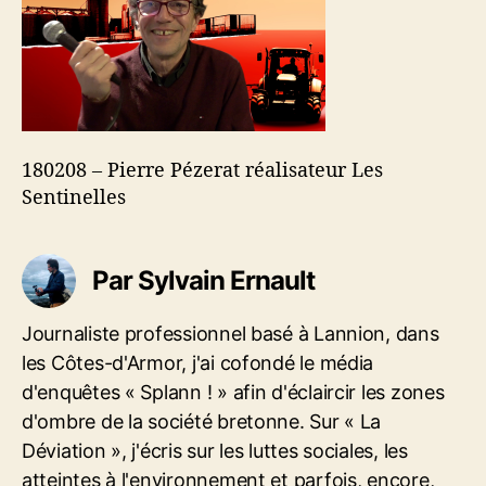
l
a
0
’
r
8
a
t
–
r
i
P
t
c
i
i
l
e
c
e
r
180208 – Pierre Pézerat réalisateur Les
l
r
Sentinelles
e
e
P
é
Par Sylvain Ernault
z
e
r
Journaliste professionnel basé à Lannion, dans
a
les Côtes-d'Armor, j'ai cofondé le média
t
d'enquêtes « Splann ! » afin d'éclaircir les zones
r
d'ombre de la société bretonne. Sur « La
é
a
Déviation », j'écris sur les luttes sociales, les
l
atteintes à l'environnement et parfois, encore,