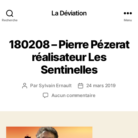
La Déviation
Recherche
Menu
180208 – Pierre Pézerat
réalisateur Les
Sentinelles
Par
Sylvain Ernault
24 mars 2019
A
D
u
a
s
Aucun commentaire
t
t
u
e
e
r
u
d
1
r
e
8
d
l
0
e
’
2