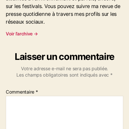
i
sur les festivals. Vous pouvez suivre ma revue de
s
presse quotidienne à travers mes profils sur les
a
t
réseaux sociaux.
e
Voir l’archive
→
u
r
L
e
Laisser un commentaire
s
S
Votre adresse e-mail ne sera pas publiée.
e
Les champs obligatoires sont indiqués avec
*
n
t
i
Commentaire
*
n
e
l
l
e
s