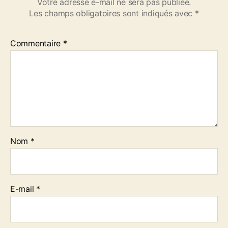
Votre adresse e-mail ne sera pas publiée.
d
Les champs obligatoires sont indiqués avec
*
r
e
d
Commentaire
*
i
4
a
o
û
t
C
r
Nom
*
é
d
i
t
s
E-mail
*
S
y
l