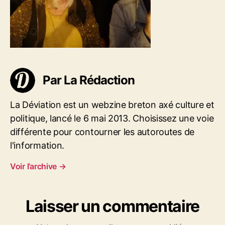
n
t
d
e
m
a
r
Par La Rédaction
i
n
d
La Déviation est un webzine breton axé culture et
e
politique, lancé le 6 mai 2013. Choisissez une voie
P
différente pour contourner les autoroutes de
a
i
l'information.
m
Voir l’archive
→
p
o
l
v
Laisser un commentaire
e
n