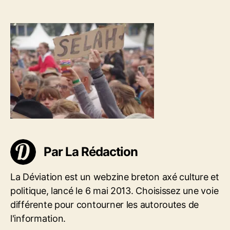
u
d
2
r
e
3
d
l
0
e
’
8
l
a
0
’
r
4
a
t
–
r
i
F
t
c
e
i
l
s
c
e
t
l
i
e
v
Par La Rédaction
a
l
d
La Déviation est un webzine breton axé culture et
u
politique, lancé le 6 mai 2013. Choisissez une voie
C
différente pour contourner les autoroutes de
h
l'information.
a