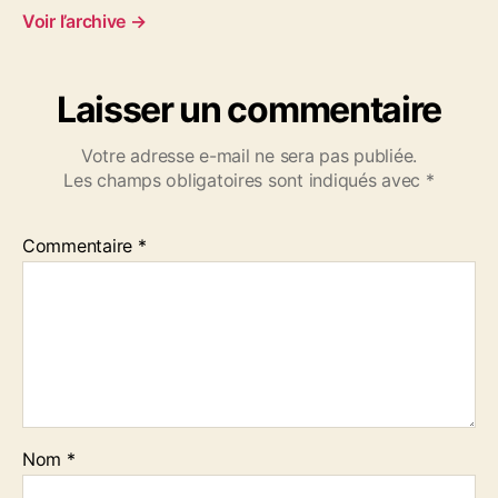
n
Voir l’archive
→
t
d
e
Laisser un commentaire
m
a
r
Votre adresse e-mail ne sera pas publiée.
i
Les champs obligatoires sont indiqués avec
*
n
d
Commentaire
*
e
P
a
i
m
p
o
l
v
Nom
*
e
n