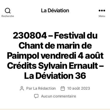
La Déviation
Recherche
Menu
230804 – Festival du
Chant de marin de
Paimpol vendredi 4 août
Crédits Sylvain Ernault –
La Déviation 36
Par
La Rédaction
10 août 2023
A
D
u
a
s
Aucun commentaire
t
t
u
e
e
r