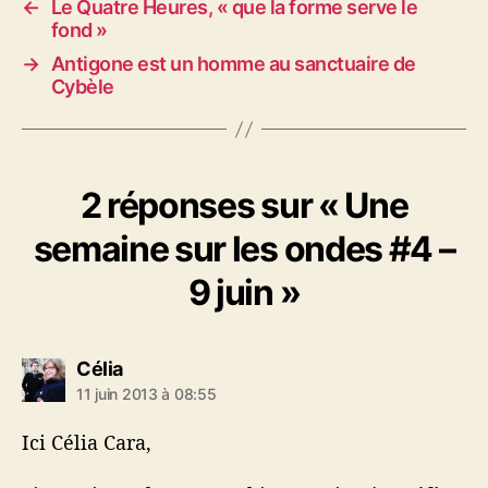
←
Le Quatre Heures, « que la forme serve le
fond »
→
Antigone est un homme au sanctuaire de
Cybèle
2 réponses sur « Une
semaine sur les ondes #4 –
9 juin »
d
Célia
i
11 juin 2013 à 08:55
t
Ici Célia Cara,
: