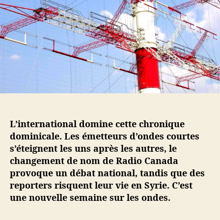
l
a
e
’
r
m
a
t
a
r
i
i
t
c
n
i
l
e
c
e
s
l
u
e
r
l
e
L’international domine cette chronique
s
dominicale. Les émetteurs d’ondes courtes
o
n
s’éteignent les uns après les autres, le
d
changement de nom de Radio Canada
e
provoque un débat national, tandis que des
s
reporters risquent leur vie en Syrie. C’est
#
une nouvelle semaine sur les ondes.
4
–