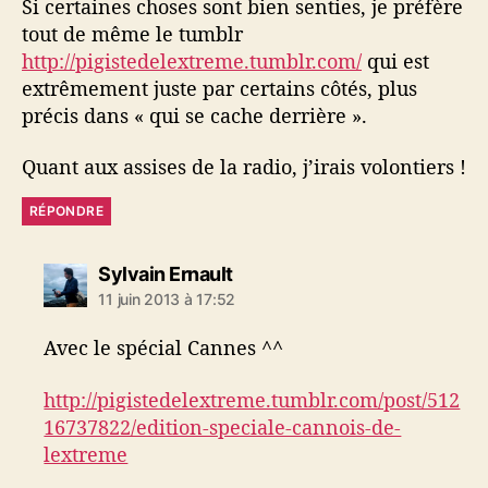
Si certaines choses sont bien senties, je préfère
tout de même le tumblr
http://pigistedelextreme.tumblr.com/
qui est
extrêmement juste par certains côtés, plus
précis dans « qui se cache derrière ».
Quant aux assises de la radio, j’irais volontiers !
RÉPONDRE
d
Sylvain Ernault
i
11 juin 2013 à 17:52
t
Avec le spécial Cannes ^^
:
http://pigistedelextreme.tumblr.com/post/512
16737822/edition-speciale-cannois-de-
lextreme