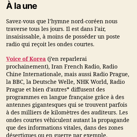
9
À la une
j
u
Savez-vous que l’hymne nord-coréen nous
i
traverse tous les jours. Il est dans l’air,
n
insaisissable, à moins de posséder un poste
radio qui reçoit les ondes courtes.
Voice of Korea
(j’en reparlerai
prochainement), Iran French Radio, Radio
Chine Internationale, mais aussi Radio Prague,
la BBC, la Deutsche Welle, NHK World, Radio
Prague et bien d’autres* diffusent des
programmes en langue française grâce à des
antennes gigantesques qui se trouvent parfois
à des milliers de kilomètres des auditeurs. Les
ondes courtes véhiculent autant la propagande
que des informations vitales, dans des zones
désertiques ou en guerre par exemple.