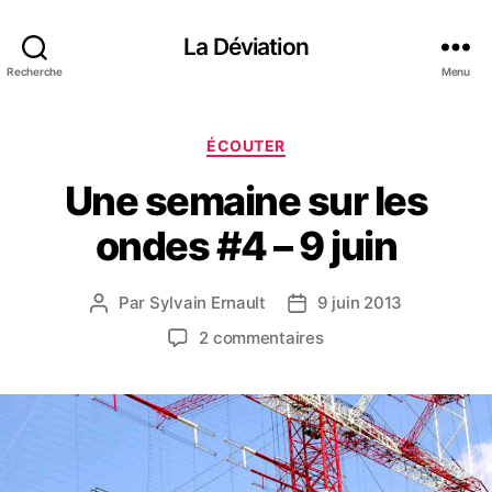
La Déviation
Recherche
Menu
C
ÉCOUTER
a
Une semaine sur les
t
é
ondes #4 – 9 juin
g
o
r
Par
Sylvain Ernault
9 juin 2013
A
D
i
u
a
e
s
2 commentaires
t
t
s
u
e
e
r
u
d
U
r
e
n
d
l
e
e
’
s