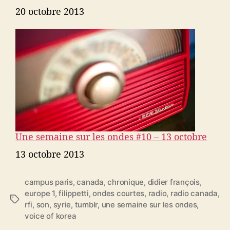
Date
20 octobre 2013
Une semaine sur les ondes #10 – 13 octobre
Date
13 octobre 2013
campus paris
,
canada
,
chronique
,
didier françois
,
europe 1
,
filippetti
,
ondes courtes
,
radio
,
radio canada
,
É
rfi
,
son
,
syrie
,
tumblr
,
une semaine sur les ondes
,
t
voice of korea
i