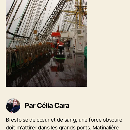
t
c
i
l
c
e
l
e
Par Célia Cara
Brestoise de cœur et de sang, une force obscure
doit m'attirer dans les grands ports. Matinalière