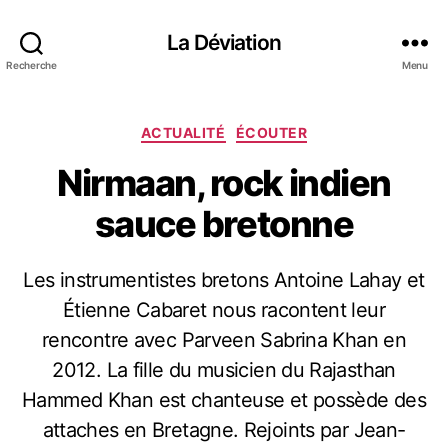
La Déviation
Recherche
Menu
C
ACTUALITÉ
ÉCOUTER
a
Nirmaan, rock indien
t
é
sauce bretonne
g
o
r
Les instrumentistes bretons Antoine Lahay et
i
e
Étienne Cabaret nous racontent leur
s
rencontre avec Parveen Sabrina Khan en
2012. La fille du musicien du Rajasthan
Hammed Khan est chanteuse et possède des
attaches en Bretagne. Rejoints par Jean-