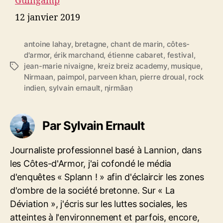
Guingamp
Date
12 janvier 2019
antoine lahay
,
bretagne
,
chant de marin
,
côtes-
d'armor
,
érik marchand
,
étienne cabaret
,
festival
,
jean-marie nivaigne
,
kreiz breiz academy
,
musique
,
É
Nirmaan
,
paimpol
,
parveen khan
,
pierre droual
,
rock
t
indien
,
sylvain ernault
,
ηirmāaṇ
i
q
u
e
Par Sylvain Ernault
t
t
Journaliste professionnel basé à Lannion, dans
e
les Côtes-d'Armor, j'ai cofondé le média
s
d'enquêtes « Splann ! » afin d'éclaircir les zones
d'ombre de la société bretonne. Sur « La
Déviation », j'écris sur les luttes sociales, les
atteintes à l'environnement et parfois, encore,