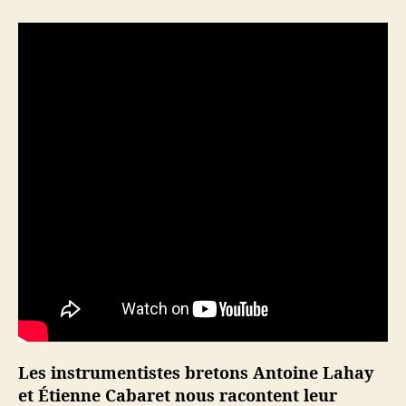
i
n
d
i
e
n
s
a
u
c
e
b
r
e
t
o
n
n
e
Les instrumentistes bretons Antoine Lahay
et Étienne Cabaret nous racontent leur