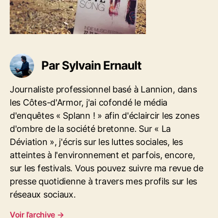
t
c
g
i
l
-
c
e
n
l
i
e
m
Par Sylvain Ernault
e
s
-
Journaliste professionnel basé à Lannion, dans
p
les Côtes-d'Armor, j'ai cofondé le média
l
d'enquêtes « Splann ! » afin d'éclaircir les zones
a
g
d'ombre de la société bretonne. Sur « La
e
Déviation », j'écris sur les luttes sociales, les
atteintes à l'environnement et parfois, encore,
sur les festivals. Vous pouvez suivre ma revue de
presse quotidienne à travers mes profils sur les
réseaux sociaux.
Voir l’archive
→