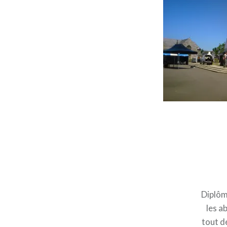
Diplômé
les a
tout d