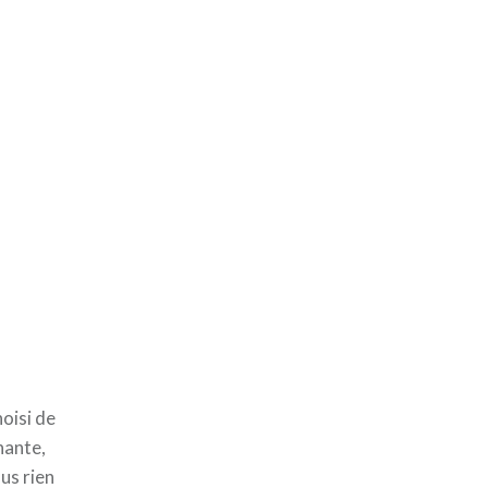
hoisi de
hante,
us rien