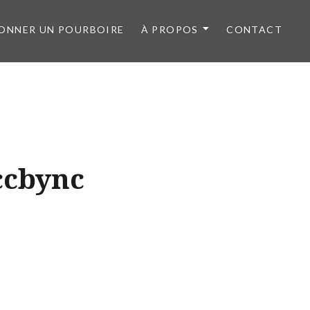
ONNER UN POURBOIRE
À PROPOS
CONTACT
ccbync