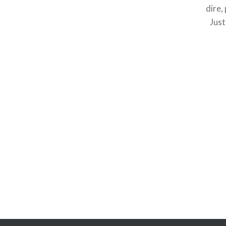
dire,
Just
Navigation
de
l’article