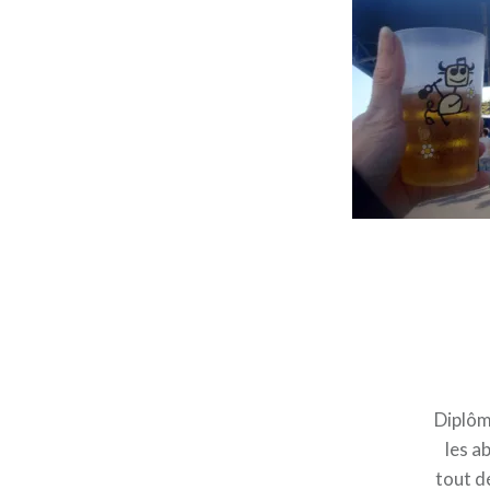
Diplômé
les a
tout d