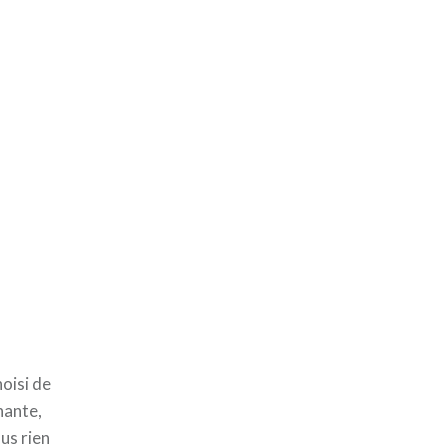
hoisi de
hante,
us rien