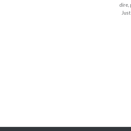
dire,
Just
Navigation
de
l’article