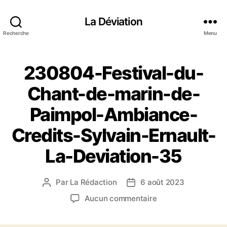
La Déviation
Recherche
Menu
230804-Festival-du-
Chant-de-marin-de-
Paimpol-Ambiance-
Credits-Sylvain-Ernault-
La-Deviation-35
Par
La Rédaction
6 août 2023
A
D
u
a
s
Aucun commentaire
t
t
u
e
e
r