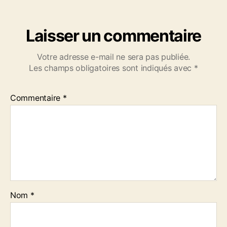
h
a
n
Laisser un commentaire
t
-
d
Votre adresse e-mail ne sera pas publiée.
e
Les champs obligatoires sont indiqués avec
*
-
m
Commentaire
*
a
r
i
n
-
d
e
-
P
Nom
*
a
i
m