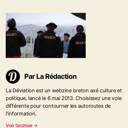
u
d
2
r
e
3
d
l
0
e
’
8
l
a
0
’
r
4
a
t
-
r
i
F
t
c
e
i
l
s
c
e
t
l
i
Par La Rédaction
e
v
a
La Déviation est un webzine breton axé culture et
l
-
politique, lancé le 6 mai 2013. Choisissez une voie
d
différente pour contourner les autoroutes de
u
l'information.
-
C
Voir l’archive
→