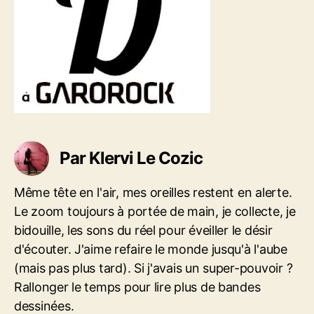
t
c
v
i
l
i
c
e
a
l
t
e
i
o
n
Par Klervi Le Cozic
Même tête en l'air, mes oreilles restent en alerte.
Le zoom toujours à portée de main, je collecte, je
bidouille, les sons du réel pour éveiller le désir
d'écouter. J'aime refaire le monde jusqu'à l'aube
(mais pas plus tard). Si j'avais un super-pouvoir ?
Rallonger le temps pour lire plus de bandes
dessinées.