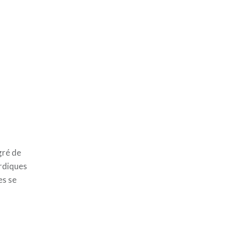
gré de
ordiques
es se