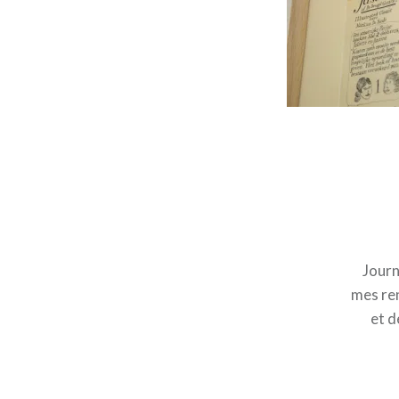
Journ
mes ren
et d