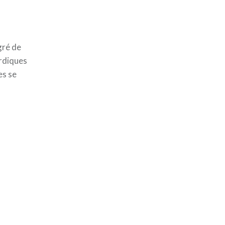
gré de
ordiques
es se