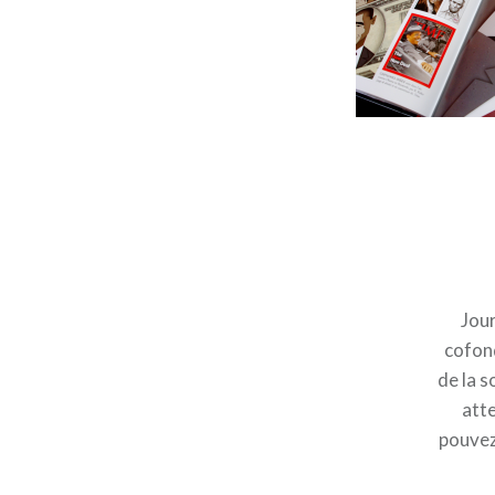
Jour
cofond
de la s
atte
pouvez