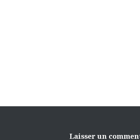
Navigation
de
l’article
Laisser un commen