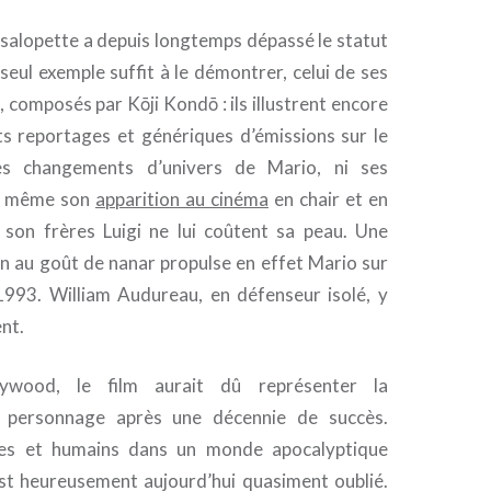
alopette a depuis longtemps dépassé le statut
eul exemple suffit à le démontrer, celui de ses
, composés par Kōji Kondō : ils illustrent encore
ts reportages et génériques d’émissions sur le
es changements d’univers de Mario, ni ses
ni même son
apparition au cinéma
en chair et en
son frères Luigi ne lui coûtent sa peau. Une
n au goût de nanar propulse en effet Mario sur
993. William Audureau, en défenseur isolé, y
nt.
ywood, le film aurait dû représenter la
 personnage après une décennie de succès.
es et humains dans un monde apocalyptique
est heureusement aujourd’hui quasiment oublié.