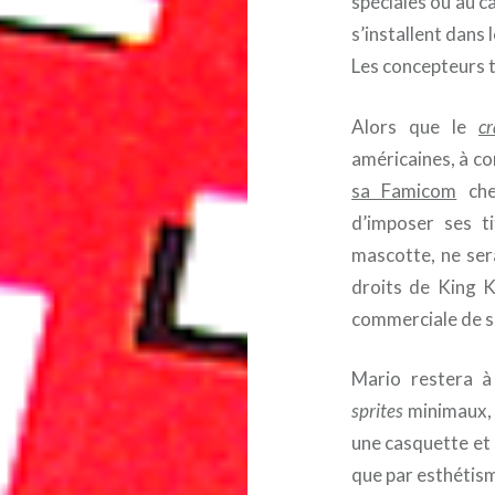
spéciales ou au c
s’installent dans
Les concepteurs t
Alors que le
cr
américaines, à co
sa Famicom
che
d’imposer ses t
mascotte, ne sera
droits de King Ko
commerciale de s
Mario restera à
sprites
minimaux, 
une casquette et
que par esthétis