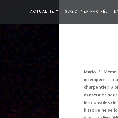
ACTUALITÉ
S’ABONNER PAR MÉL
D
Mario ? Même 
intempéré, co
charpentier, plo
danseur et
peut
les consoles dep
histoire ne se 
dans son livre W