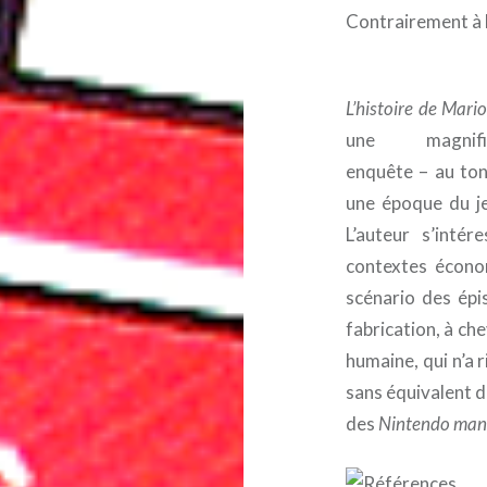
Contrairement à 
L’histoire de Mario
une magnifi
enquête – au ton 
une époque du jeu
L’auteur s’inté
contextes économ
scénario des ép
fabrication, à che
humaine, qui n’a r
sans équivalent d
des
Nintendo man