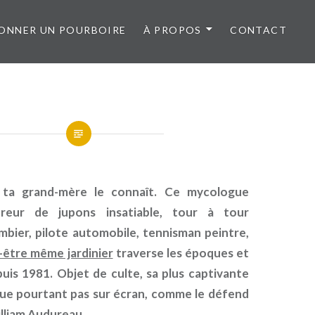
ONNER UN POURBOIRE
À PROPOS
CONTACT
ta grand-mère le connaît. Ce mycologue
ureur de jupons insatiable, tour à tour
mbier, pilote automobile, tennisman peintre,
-être même jardinier
traverse les époques et
uis 1981. Objet de culte, sa plus captivante
joue pourtant pas sur écran, comme le défend
illiam Audureau.