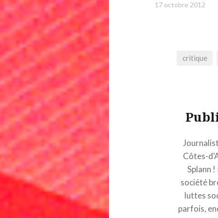
17 octobre 2012
critique
Publ
Journalis
Côtes-d'A
Splann ! 
société bre
luttes so
parfois, en