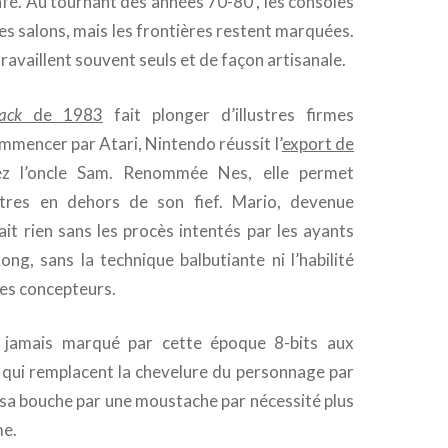
afé. Au tournant des années 70-80′, les consoles
 les salons, mais les frontières restent marquées.
ravaillent souvent seuls et de façon artisanale.
ack
de 1983
fait plonger d’illustres firmes
mmencer par Atari, Nintendo réussit l’
export de
z l’oncle Sam. Renommée Nes, elle permet
itres en dehors de son fief. Mario, devenue
it rien sans les procès intentés par les ayants
ng, sans la technique balbutiante ni l’habilité
es concepteurs.
 jamais marqué par cette époque 8-bits aux
qui remplacent la chevelure du personnage par
 sa bouche par une moustache par nécessité plus
me.