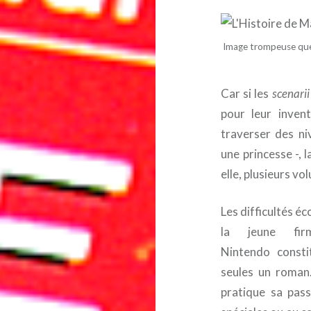
Image trompeuse que c
Car si les
scenarii
pour leur invent
traverser des ni
une princesse -, 
elle, plusieurs vo
Les difficultés 
la jeune fir
Nintendo consti
seules un roman.
pratique sa pass