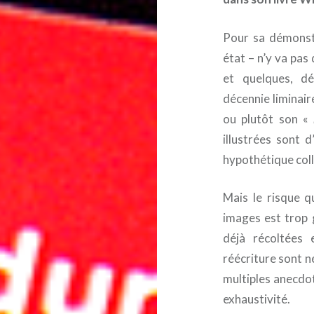
Pour sa démonstr
état – n’y va pas
et quelques, dé
décennie liminair
ou plutôt son «
illustrées sont 
hypothétique coll
Mais le risque q
images est trop 
déjà récoltées 
réécriture sont n
multiples anecdot
exhaustivité.