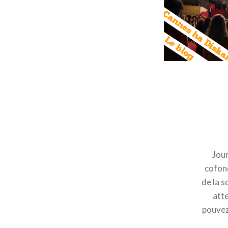
Jour
cofond
de la s
atte
pouvez