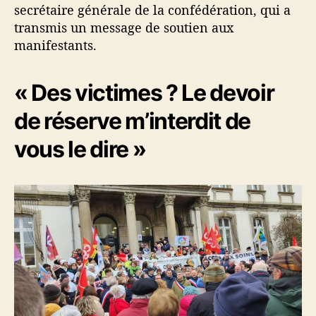
secrétaire générale de la confédération, qui a
m
a
transmis un message de soutien aux
n
manifestants.
i
f
« Des victimes ? Le devoir
e
s
de réserve m’interdit de
t
a
vous le dire »
n
t
s