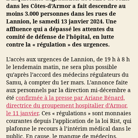
o
dans les Côtes-d’Armor a fait descendre au
n
moins 3.000 personnes dans les rues de
,
Lannion, le samedi 13 janvier 2024. Une
l
affluence qui a dépassé les attentes du
a
comité de défense de l’hôpital, en lutte
«
contre la « régulation » des urgences.
r
é
L’accès aux urgences de Lannion, de 19 h à 8 h
g
u
le lendemain matin, ne sera plus possible
l
qu’après l’accord des médecins régulateurs du
a
Samu, à compter du 1er mars. L’annonce faite
t
aux personnels par la direction mi-décembre a
i
été
confirmée à la presse par Ariane Bénard,
o
directrice du groupement hospitalier d’Armor,
n
le 11 janvier
. Ces « régulations » sont monnaies
»
d
courantes depuis l’application de la loi Rist, qui
e
plafonne le recours à l’intérim médical dans le
s
public. En cause, le manque de médecins.