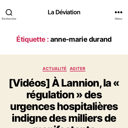
La Déviation
Recherche
Menu
Étiquette :
anne-marie durand
C
ACTUALITÉ
AGITER
a
[Vidéos] À Lannion, la «
t
é
régulation » des
g
o
urgences hospitalières
r
i
indigne des milliers de
e
s