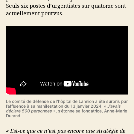
u
Seuls six postes d’urgentistes sur quatorze sont
r
actuellement pourvus.
g
e
n
c
e
s
h
o
s
p
i
t
a
l
Le comité de défense de l’hôpital de Lannion a été surpris par
l’affluence à sa manifestation du 13 janvier 2024.
« J’avais
i
déclaré 500 personnes »
, s’étonne sa fondatrice, Anne-Marie
è
Durand.
r
e
« Est-ce que ce n’est pas encore une stratégie de
s