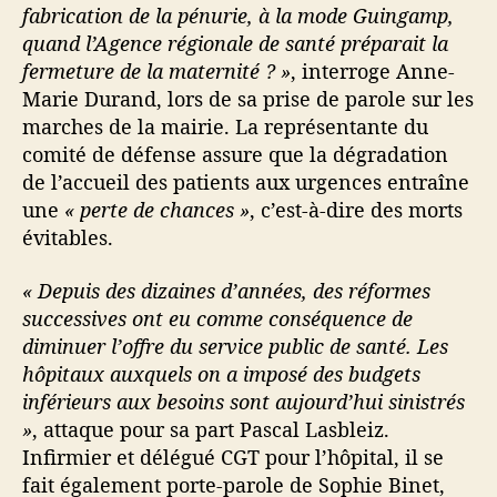
fabrication de la pénurie, à la mode Guingamp,
i
quand l’Agence régionale de santé préparait la
n
fermeture de la maternité ? »
, interroge Anne-
d
i
Marie Durand, lors de sa prise de parole sur les
g
marches de la mairie. La représentante du
n
comité de défense assure que la dégradation
e
de l’accueil des patients aux urgences entraîne
d
une
« perte de chances »
, c’est-à-dire des morts
e
évitables.
s
m
« Depuis des dizaines d’années, des réformes
i
l
successives ont eu comme conséquence de
l
diminuer l’offre du service public de santé. Les
i
hôpitaux auxquels on a imposé des budgets
e
inférieurs aux besoins sont aujourd’hui sinistrés
r
»
, attaque pour sa part Pascal Lasbleiz.
s
Infirmier et délégué CGT pour l’hôpital, il se
d
fait également porte-parole de Sophie Binet,
e