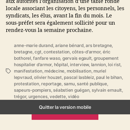
aux autorités l’organisation d’une table ronde
locale associant les citoyens, les personnels, les
syndicats, les élus, avant la fin du mois. Le
sous-préfet sera également sollicité pour un
rendez-vous la semaine prochaine.
anne-marie durand
,
ariane bénard
,
ars bretagne
,
bretagne
,
cgt
,
contestation
,
côtes-d'armor
,
éric
bothorel
,
fanfare waso
,
gervais egault
,
groupement
hospitalier d'armor
,
hôpital
,
interview
,
lannion
,
loi rist
,
manifestation
,
médecine
,
mobilisation
,
muriel
É
lepvraud
,
olivier houzet
,
pascal lasbleiz
,
paul le bihan
,
t
protestation
,
reportage
,
samu
,
santé publique
,
i
sapeurs-pompiers
,
séabstien guégan
,
sylvain ernault
,
q
trégor
,
urgences
,
vedette
,
vidéo
u
e
Quitter la version mobile
t
ARTICLES PRÉCÉDENTS
t
e
s