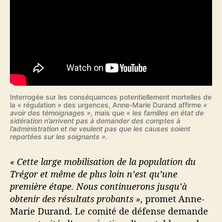
Interrogée sur les conséquences potentiellement mortelles de
la « régulation » des urgences, Anne-Marie Durand affirme
«
avoir des témoignages »
, mais que
« les familles en état de
sidération n’arrivent pas à demander des comptes à
l’administration et ne veulent pas que les causes soient
reportées sur les soignants »
.
« Cette large mobilisation de la population du
Trégor et même de plus loin n’est qu’une
première étape. Nous continuerons jusqu’à
obtenir des résultats probants »
, promet Anne-
Marie Durand. Le comité de défense demande